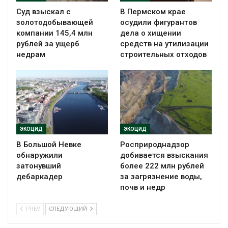
Суд взыскал с
В Пермском крае
золотодобывающей
осудили фигурантов
компании 145,4 млн
дела о хищении
рублей за ущерб
средств на утилизации
недрам
строительных отходов
ЭКОЦИД
ЭКОЦИД
В Большой Невке
Росприроднадзор
обнаружили
добивается взыскания
затонувший
более 222 млн рублей
дебаркадер
за загрязнение воды,
почв и недр
PREV
СЛЕДУЮЩИЙ