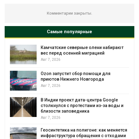
Комментарии закрыты.
Самые популярные
Камчатские северные олени набирают
и
вес перед осенней миграцией
Авг 7, 2026
А
Ozon запустит сбор помощи для
к
приютов Нижнего Новгорода
Авг 7, 2026
В Индии проект дата-центра Google
столкнулся с протестами из-за воды и
А
близости заповедника
Авг 7, 2026
Геосинтетика на полигоне: как меняется
инфраструктура обращения с отходами