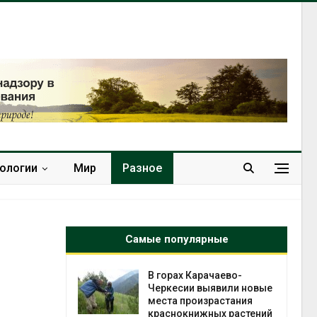
нологии
Мир
Разное
Самые популярные
нал вновь
В горах Карачаево-
 загрузку
Черкесии выявили новые
дефицита
места произрастания
ы
краснокнижных растений