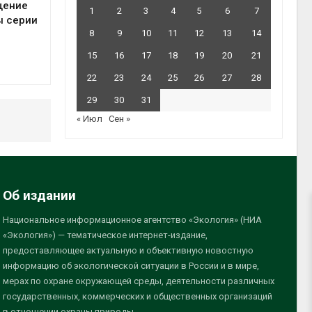
щение
1
2
3
4
5
6
7
ы серии
8
9
10
11
12
13
14
15
16
17
18
19
20
21
22
23
24
25
26
27
28
29
30
31
« Июл
Сен »
Об издании
Национальное информационное агентство «Экология» (НИА
«Экология») — тематическое интернет-издание,
предоставляющее актуальную и объективную новостную
информацию об экологической ситуации в России и в мире,
мерах по охране окружающей среды, деятельности различных
государственных, коммерческих и общественных организаций
в отношении охраны природы.