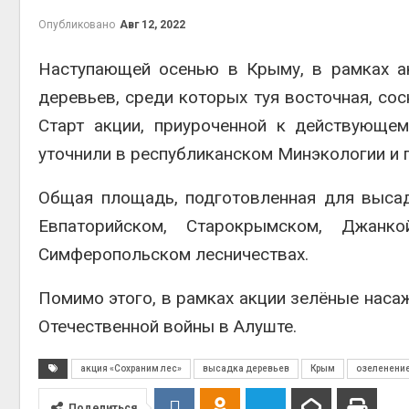
на скл
Опубликовано
Авг 12, 2022
Авг 6, 2
Наступающей осенью в Крыму, в рамках а
деревьев, среди которых туя восточная, сосн
Старт акции, приуроченной к действующем
уточнили в республиканском Минэкологии и п
Общая площадь, подготовленная для высадк
Евпаторийском, Старокрымском, Джанко
Авг 6, 2
Симферопольском лесничествах.
Помимо этого, в рамках акции зелёные наса
Отечественной войны в Алуште.
акция «Сохраним лес»
высадка деревьев
Крым
озеленени
Поделиться