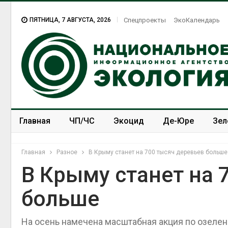
ПЯТНИЦА, 7 АВГУСТА, 2026
Спецпроекты
ЭкоКалендарь
Главная
ЧП/ЧС
Экоцид
Де-Юре
Зел
Спецпроекты
ЭкоЗОЖ
Главная
Разное
В Крыму станет на 700 тысяч деревьев больше
В Крыму станет на 
больше
На осень намечена масштабная акция по озеле