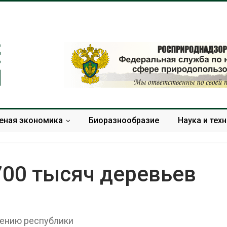
еная экономика
Биоразнообразие
Наука и тех
700 тысяч деревьев
В Домодедове
Панамский ка
ликвидируют
ограничивает
последствия разлива
судов из-за 
нению республики
химикатов после пожара
пресной вод