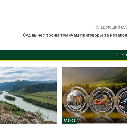
сентябре
026
Авг 6, 2026
Суд запретил
использовать
Европа теряе
крокодилов для охраны
больше лесн
СЛЕДУЮЩИЙ МА
израильской тюрьмы
биомассы из-з
вредителей и
ц
Суд вынес троим томичам приговоры за незакон
026
Авг 6, 2026
Еще О
РАЗНОЕ