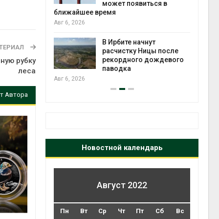
может появиться в
Авг 5
ближайшее время
Авг 6, 2026
т всё
ой
В Ирбите начнут
ТЕРИАЛ
а засух,
расчистку Ницы после
 рубок
рекордного дождевого
ную рубку
Авг 5
паводка
леса
Авг 6, 2026
т Автора
Новостной календарь
Август 2022
Пн
Вт
Ср
Чт
Пт
Сб
Вс