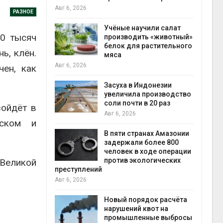
на с
Авг 6, 2026
РАЗНОЕ
Авг 6
провинции
Учёные научили салат
00 тысяч
 паводков
производить «животный»
 более 140
белок для растительного
ь, клён.
мяса
Авг 6, 2026
чен, как
илл
Засуха в Индонезии
увеличила производство
и для сбора
соли почти в 20 раз
зойдёт в
Авг 6, 2026
нском и
Авг 6
В пяти странах Амазонии
ложили
задержали более 800
ьевую воду
человек в ходе операции
 помощью
против экологических
 Великой
преступлений
Авг 6, 2026
«Экопульс»
Новый порядок расчёта
я мусорных
нарушений квот на
устят в
промышленные выбросы