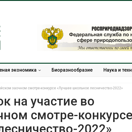
еная экономика
Биоразнообразие
Наука и тех
сийском заочном смотре-конкурсе «Лучшее школьное лесничество-2022»
к на участие во
чном смотре-конкурс
Учёные научили салат
Названы вед
производить «животный»
экологическ
лесничество-2022»
белок для растительного
России по ит
мяса
года