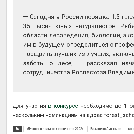
Авг 6, 2
— Сегодня в России порядка 1,5 тыс
35 тысяч юных натуралистов. Ребя
области лесоведения, биологии, эко
им в будущем определиться с профес
на скл
поощрить лучших из лучших, включа
Авг 6, 2
заботы о лесе, — рассказал нач
сотрудничества Рослесхоза Владим
Для участия
в конкурсе
необходимо до 1 ок
нескольким номинациям на адрес forest_schoo
«Лучшее школьное лесничеств-2022»
Владимир Дмитриев
кон