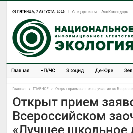
ПЯТНИЦА, 7 АВГУСТА, 2026
Спецпроекты
ЭкоКалендарь
Главная
ЧП/ЧС
Экоцид
Де-Юре
Зел
Спецпроекты
ЭкоЗОЖ
Главная
ГЛАВНОЕ
Открыт прием заявок на участие во Всерос
Открыт прием заяво
Всероссийском зао
«Лучшее школьное 