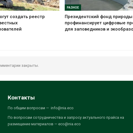
РАЗНОЕ
огут создать реестр
Президентский фонд природы
вестных
профинансирует цифровые пр
зователей
для заповедников и экообраз
мментарии закрыты.
Контакты
По общим вопросам — info@nia.eco
По вопросам сотрудничества и запросу актуального прайса на
размещение материалов — eco@nia.eco