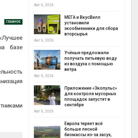
Авг 6, 2026
Авг 6
а и пожары:
МЕГА и ВкусВилл
ГЛАВНОЕ
ько
установили
лкнулись с
экообменники для сбора
ыми
вторсырья
 «Лучшее
Авг 6, 2026
на базе
Учёные предложили
анели над
получать питьевую воду
зволяют
из воздуха с помощью
но
ветра
прес
ельность
 энергию и
Авг 6, 2026
Авг 6
анизация
Приложение «Экопульс»
для контроля мусорных
да с крыш
площадок запустят в
тниками
ь городам
сентябре
жару
бли
Авг 6, 2026
Авг 6
Европа теряет всё
больше лесной
ускорить
биомассы из-за засух,