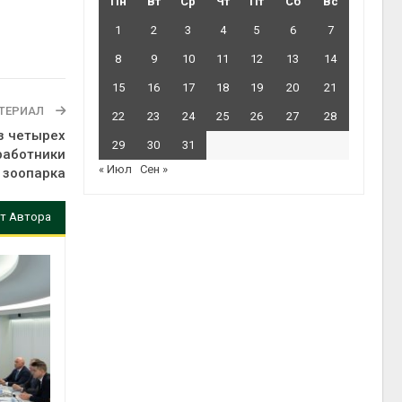
Пн
Вт
Ср
Чт
Пт
Сб
Вс
1
2
3
4
5
6
7
8
9
10
11
12
13
14
15
16
17
18
19
20
21
ТЕРИАЛ
22
23
24
25
26
27
28
з четырех
29
30
31
работники
« Июл
Сен »
 зоопарка
т Автора