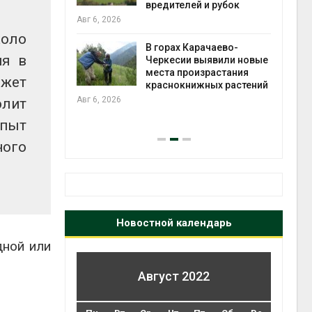
во мусорных
вредителей и рубок
борку
Авг 6, 2026
Авг 6
коло
В горах Карачаево-
ия в
Черкесии выявили новые
нал вновь
места произрастания
ожет
 загрузку
краснокнижных растений
дефицита
Авг 6, 2026
олит
ы
на с
опыт
Авг 6
ного
Новостной календарь
дной или
Август 2022