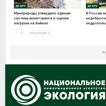
ДЕ-ЮРЕ
ДЕ-ЮРЕ
Минприроды утвердило единую
В России м
систему мониторинга и оценки
недобросо
нагрузки на Байкал
недрополь
PREV
СЛЕДУЮЩИЙ
Ко