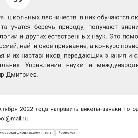
рекордного дождевого
строительст
паводка
объектов и у
контейнерных площадок
026
яч школьных лесничеств, в них обучаются о
Авг 7, 2026
та учатся беречь природу, получают знан
В Домодедове
ликвидируют
Панамский ка
логии и других естественных наук. Это пом
последствия разлива
ограничивает
химикатов после пожара
судов из-за 
сией, найти свое призвание, а конкурс позв
аде
пресной вод
я и их наставников, передающих знания и 
026
Авг 6, 2026
альник Управления науки и международ
ир Дмитриев.
тября 2022 года направить анкеты-заявки по о
l@mail.ru.
курс среди школьных лесничеств
Рослесхоз