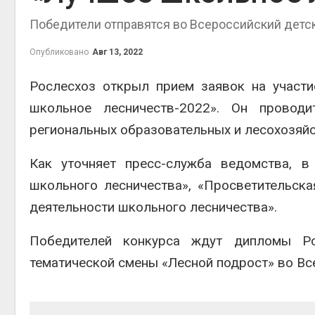
Авг 6, 2
Победители отправятся во Всероссийский детс
Опубликовано
Авг 13, 2022
Рослесхоз открыл прием заявок на участ
школьное лесничеств-2022». Он провод
региональных образовательных и лесохозяй
престу
Как уточняет пресс-служба ведомства, в
Авг 6, 2
школьного лесничества», «Просветительска
деятельности школьного лесничества».
Победителей конкурса ждут дипломы Ро
ближа
тематической смены «Лесной подрост» во Вс
Авг 6, 2