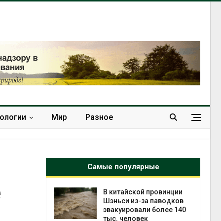
нологии
Мир
Разное
Самые популярные
е
ущие
В китайской провинции
ие НКО
Шэньси из-за паводков
огам 2025
эвакуировали более 140
тыс. человек