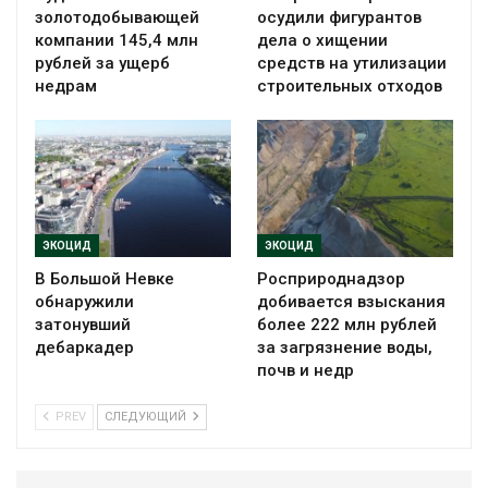
золотодобывающей
осудили фигурантов
компании 145,4 млн
дела о хищении
рублей за ущерб
средств на утилизации
недрам
строительных отходов
ЭКОЦИД
ЭКОЦИД
В Большой Невке
Росприроднадзор
обнаружили
добивается взыскания
затонувший
более 222 млн рублей
дебаркадер
за загрязнение воды,
почв и недр
PREV
СЛЕДУЮЩИЙ