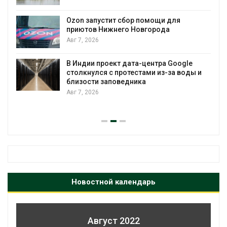
А
Ozon запустит сбор помощи для
к
приютов Нижнего Новгорода
Авг 7, 2026
В Индии проект дата-центра Google
А
столкнулся с протестами из-за воды и
близости заповедника
Авг 7, 2026
Новостной календарь
Август 2022