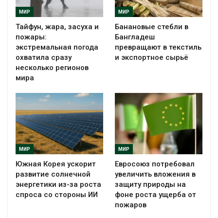
МИР
МИР
Тайфун, жара, засуха и
Банановые стебли в
пожары:
Бангладеш
экстремальная погода
превращают в текстиль
охватила сразу
и экспортное сырьё
несколько регионов
мира
МИР
МИР
Южная Корея ускорит
Евросоюз потребовал
развитие солнечной
увеличить вложения в
энергетики из-за роста
защиту природы на
спроса со стороны ИИ
фоне роста ущерба от
пожаров