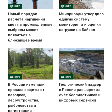
ДЕ-ЮРЕ
ДЕ-ЮРЕ
Новый порядок
Минприроды утвердило
расчёта нарушений
единую систему
квот на промышленные
мониторинга и оценки
выбросы может
нагрузки на Байкал
появиться в
ближайшее время
ДЕ-ЮРЕ
ДЕ-ЮРЕ
В России изменили
Геологический надзор
правила защиты от
в России расширят за
паводков,
счёт беспилотников и
лесоустройства,
цифровых сервисов
рыболовства и
регистрации