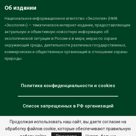
Об издании
Национальное информационное агентство «Экология» (НИА
«Экология») — тематическое интернет-издание, предоставляющее
актуальную и объективную новостную информацию об
экологической ситуации в России и в мире, мерах по охране
окружающей среды, деятельности различных государственных,
коммерческих и общественных организаций в отношении охраны
природы.
Политика конфиденциальности и cookies
Список запрещенных в РФ организаций
Продолжая использовать наш сайт, вы даете согласие на
обработку файлов cookie, которые обеспечивают правильную
© 2026 - НИА "Экология". Все права защищены.
Дизайн:
nia.eco