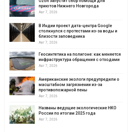
Ozon запустит сбор помощи для
к
приютов Нижнего Новгорода
Авг 7, 2026
В Индии проект дата-центра Google
столкнулся с протестами из-за воды и
А
близости заповедника
Авг 7, 2026
Геосинтетика на полигоне: как меняется
инфраструктура обращения с отходами
Авг 7, 2026
Американские экологи предупредили о
масштабном загрязнении из-за
противопожарной пены
Авг 7, 2026
Названы ведущие экологические НКО
России по итогам 2025 года
Авг 7, 2026
я