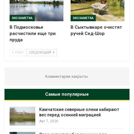
ЭКОЗАМЕТКА
ЭКОЗАМЕТКА
В Подмосковье
В Сыктывкаре очистят
расчистили еще три
ручей Сед-Шор
пруда
PREV
СЛЕДУЮЩИЙ
Комментарии закрыты.
Самые популярные
Камчатские северные олени набирают
и
вес перед осенней миграцией
Авг 7, 2026
А