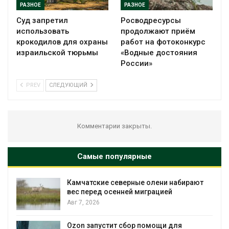
РАЗНОЕ
РАЗНОЕ
Суд запретил
Росводресурсы
использовать
продолжают приём
крокодилов для охраны
работ на фотоконкурс
израильской тюрьмы
«Водные достояния
России»
PREV
СЛЕДУЮЩИЙ
Комментарии закрыты.
Самые популярные
Камчатские северные олени набирают
и
вес перед осенней миграцией
Авг 7, 2026
А
Ozon запустит сбор помощи для