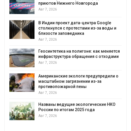
к
приютов Нижнего Новгорода
Авг 7, 2026
В Индии проект дата-центра Google
столкнулся с протестами из-за воды и
А
близости заповедника
Авг 7, 2026
Геосинтетика на полигоне: как меняется
инфраструктура обращения с отходами
Авг 7, 2026
Американские экологи предупредили о
масштабном загрязнении из-за
противопожарной пены
Авг 7, 2026
Названы ведущие экологические НКО
России по итогам 2025 года
Авг 7, 2026
я