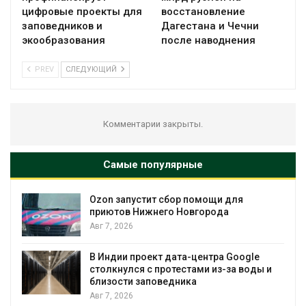
цифровые проекты для
восстановление
заповедников и
Дагестана и Чечни
экообразования
после наводнения
PREV
СЛЕДУЮЩИЙ
Комментарии закрыты.
Самые популярные
омощи для
Солнечные панели над кана
города
позволяют одновременно
вырабатывать энергию и эк
воду
Авг 7, 2026
ентра Google
ми из-за воды и
Дождевая вода с крыш мож
городам переживать жару
Авг 7, 2026