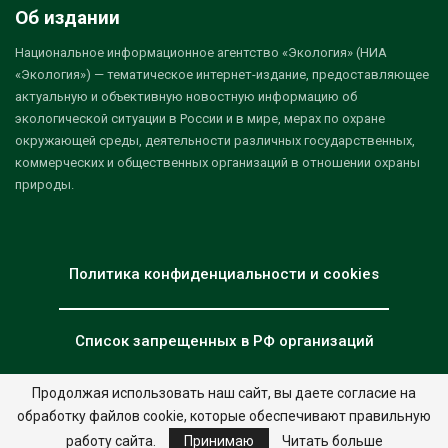
Об издании
Национальное информационное агентство «Экология» (НИА
«Экология») — тематическое интернет-издание, предоставляющее
актуальную и объективную новостную информацию об
экологической ситуации в России и в мире, мерах по охране
окружающей среды, деятельности различных государственных,
коммерческих и общественных организаций в отношении охраны
природы.
Политика конфиденциальности и cookies
Список запрещенных в РФ организаций
Продолжая использовать наш сайт, вы даете согласие на
обработку файлов cookie, которые обеспечивают правильную
© 2026 - НИА "Экология". Все права защищены.
Дизайн:
nia.eco
работу сайта.
Принимаю
Читать больше