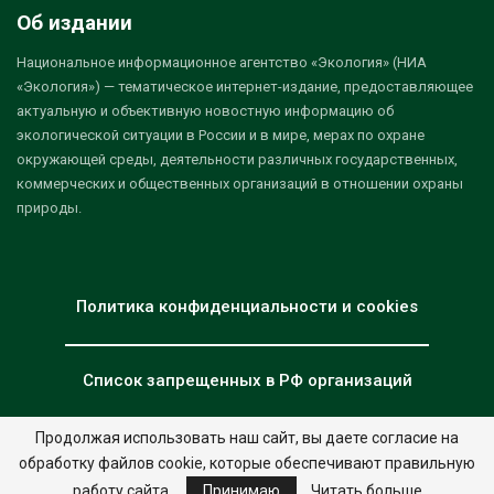
Об издании
Национальное информационное агентство «Экология» (НИА
«Экология») — тематическое интернет-издание, предоставляющее
актуальную и объективную новостную информацию об
экологической ситуации в России и в мире, мерах по охране
окружающей среды, деятельности различных государственных,
коммерческих и общественных организаций в отношении охраны
природы.
Политика конфиденциальности и cookies
Список запрещенных в РФ организаций
Продолжая использовать наш сайт, вы даете согласие на
обработку файлов cookie, которые обеспечивают правильную
© 2026 - НИА "Экология". Все права защищены.
Дизайн:
nia.eco
работу сайта.
Принимаю
Читать больше