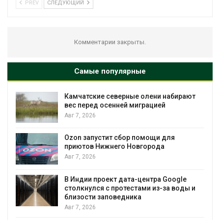
PREV
СЛЕДУЮЩИЙ
Комментарии закрыты.
Самые популярные
ирают
Тайфун, засуха и пожары: сразу
несколько регионов столкнулись с
экстремальными природными
явлениями
Авг 7, 2026
Солнечные панели над каналами
позволяют одновременно
вырабатывать энергию и экономить
воду
gle
оды и
Авг 7, 2026
Дождевая вода с крыш может помоч
городам переживать жару