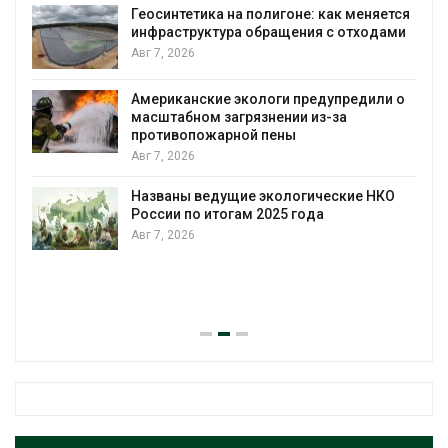
еняется
Авг 7, 2026
ходами
Минприроды потребовало ускорить
строительство мусорных объектов и
уборку контейнерных площадок
дили о
Авг 7, 2026
Панамский канал вновь ограничивает
загрузку судов из-за дефицита пресно
воды
е НКО
Авг 6, 2026
В китайской провинции Шэньси из-за
паводков эвакуировали более 140 тыс
человек
Авг 6, 2026