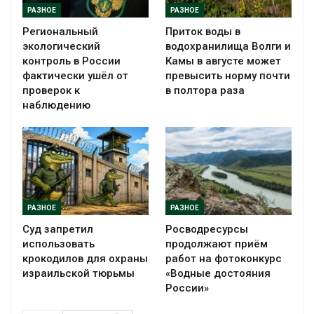
РАЗНОЕ
РАЗНОЕ
Региональный
Приток воды в
экологический
водохранилища Волги и
контроль в России
Камы в августе может
фактически ушёл от
превысить норму почти
проверок к
в полтора раза
наблюдению
РАЗНОЕ
РАЗНОЕ
Суд запретил
Росводресурсы
использовать
продолжают приём
крокодилов для охраны
работ на фотоконкурс
израильской тюрьмы
«Водные достояния
России»