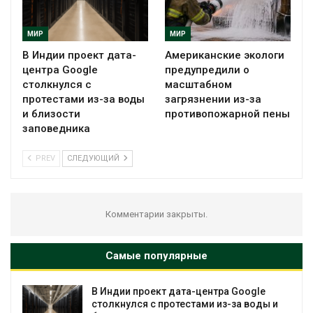
МИР
МИР
В Индии проект дата-
Американские экологи
центра Google
предупредили о
столкнулся с
масштабном
протестами из-за воды
загрязнении из-за
и близости
противопожарной пены
заповедника
PREV
СЛЕДУЮЩИЙ
Комментарии закрыты.
Самые популярные
В Индии проект дата-центра Google
столкнулся с протестами из-за воды и