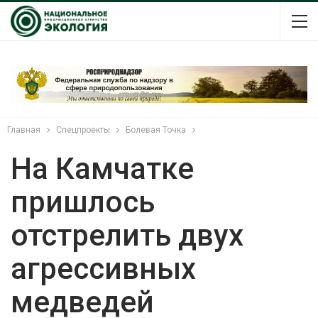
Главная
Спецпроекты
Болевая Точка
На Камчатке
пришлось
отстрелить двух
агрессивных
медведей