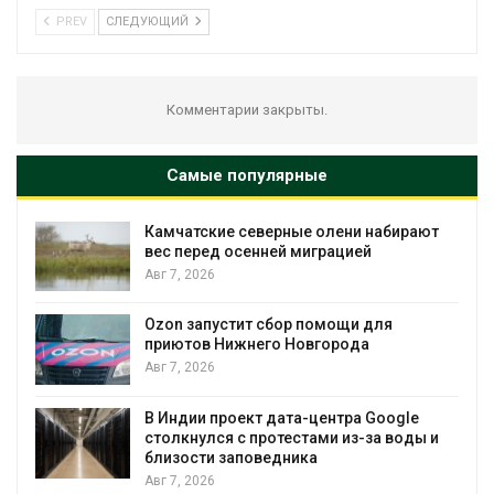
PREV
СЛЕДУЮЩИЙ
Комментарии закрыты.
Самые популярные
Камчатские северные олени набирают
и
вес перед осенней миграцией
Авг 7, 2026
А
Ozon запустит сбор помощи для
к
приютов Нижнего Новгорода
Авг 7, 2026
В Индии проект дата-центра Google
столкнулся с протестами из-за воды и
А
близости заповедника
Авг 7, 2026