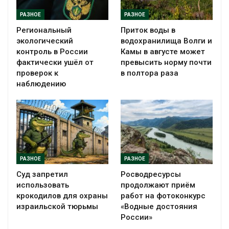
РАЗНОЕ
РАЗНОЕ
Региональный
Приток воды в
экологический
водохранилища Волги и
контроль в России
Камы в августе может
фактически ушёл от
превысить норму почти
проверок к
в полтора раза
наблюдению
РАЗНОЕ
РАЗНОЕ
Суд запретил
Росводресурсы
использовать
продолжают приём
крокодилов для охраны
работ на фотоконкурс
израильской тюрьмы
«Водные достояния
России»