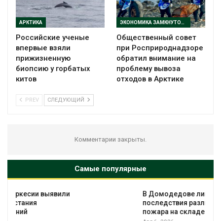
АРКТИКА
ЭКОНОМИКА ЗАМКНУТОГО ЦИКЛА
Российские ученые
Общественный совет
впервые взяли
при Росприроднадзоре
прижизненную
обратил внимание на
биопсию у горбатых
проблему вывоза
китов
отходов в Арктике
PREV
СЛЕДУЮЩИЙ
Комментарии закрыты.
Самые популярные
В Домодедове ликвидируют
последствия разлива химикатов после
пожара на складе