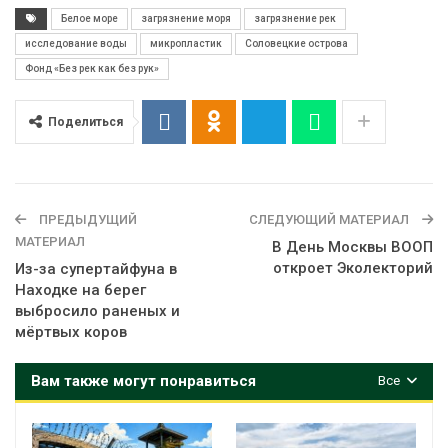
Белое море
загрязнение моря
загрязнение рек
исследование воды
микропластик
Соловецкие острова
Фонд «Без рек как без рук»
Поделиться
ПРЕДЫДУЩИЙ
СЛЕДУЮЩИЙ МАТЕРИАЛ
МАТЕРИАЛ
В День Москвы ВООП
откроет Эколекторий
Из-за супертайфуна в
Находке на берег
выбросило раненых и
мёртвых коров
Вам также могут понравиться
Все