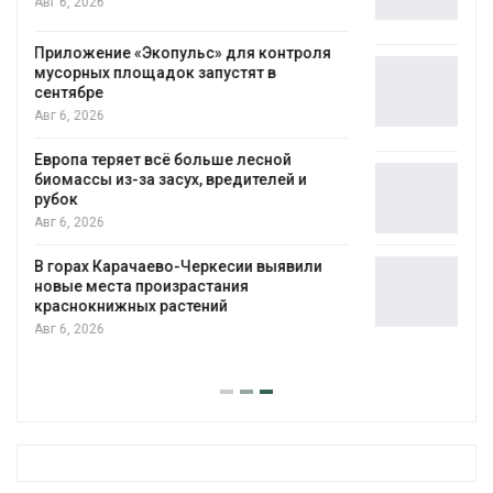
Авг 6, 2026
ля
Новый порядок расчёта нарушений квот
на промышленные выбросы может
появиться в ближайшее время
Авг 6, 2026
В Ирбите начнут расчистку Ницы после
рекордного дождевого паводка
Авг 6, 2026
и
В Домодедове ликвидируют
последствия разлива химикатов после
пожара на складе
Авг 6, 2026