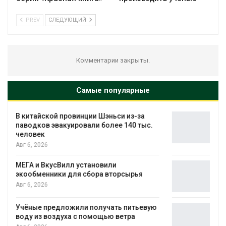
PREV
СЛЕДУЮЩИЙ
Комментарии закрыты.
Самые популярные
а
Учёные научили салат производить
ыс.
«животный» белок для растительного
мяса
Авг 6, 2026
Засуха в Индонезии увеличила
производство соли почти в 20 раз
Авг 6, 2026
евую
В пяти странах Амазонии задержали
более 800 человек в ходе операции
против экологических преступлений