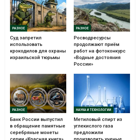
РАЗНОЕ
РАЗНОЕ
Суд запретил
Росводресурсы
использовать
продолжают приём
крокодилов для охраны
работ на фотоконкурс
израильской тюрьмы
«Водные достояния
России»
РАЗНОЕ
НАУКА И ТЕХНОЛОГИИ
Банк России выпустил
Метиловый спирт из
в обращение памятные
углекислого газа
серебряные монеты
предложили
серии «Красная книга»
производить ученые