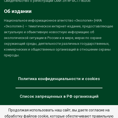
Свидетельство о регистрации СМИ Эл № ФС77-80306
Об издании
Национальное информационное агентство «Экология» (НИА
«Экология») — тематическое интернет-издание, предоставляющее
актуальную и объективную новостную информацию об
экологической ситуации в России и в мире, мерах по охране
окружающей среды, деятельности различных государственных,
коммерческих и общественных организаций в отношении охраны
природы.
Политика конфиденциальности и cookies
Список запрещенных в РФ организаций
Продолжая использовать наш сайт, вы даете согласие на
обработку файлов cookie, которые обеспечивают правильную
© 2026 - НИА "Экология". Все права защищены.
Дизайн:
nia.eco