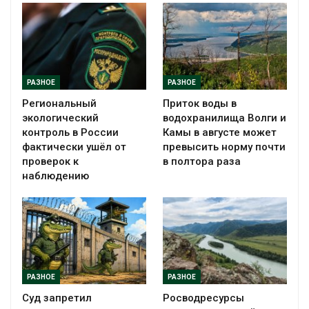
РАЗНОЕ
РАЗНОЕ
Региональный
Приток воды в
экологический
водохранилища Волги и
контроль в России
Камы в августе может
фактически ушёл от
превысить норму почти
проверок к
в полтора раза
наблюдению
РАЗНОЕ
РАЗНОЕ
Суд запретил
Росводресурсы