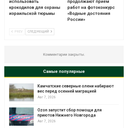
использовать
продолжают приём
крокодилов для охраны
работ на фотоконкурс
израильской тюрьмы
«Водные достояния
России»
PREV
СЛЕДУЮЩИЙ
Комментарии закрыты.
Самые популярные
олени набирают
Тайфун, засуха и пожары: ср
рацией
несколько регионов столкну
экстремальными природны
явлениями
Авг 7, 2026
омощи для
города
Солнечные панели над кана
позволяют одновременно