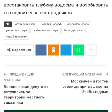
восстановить глубину водоема и возобновить
его подпитку за счёт родников.
Алтайский край
Наталия Сологуб
озеро Завьялово
расчистка озера
реабилитация озера
Росводресурсы
село Завьялово
Поделиться
ПРЕДЫДУЩИЙ
СЛЕДУЮЩИЙ МАТЕРИАЛ
МАТЕРИАЛ
Москвичей и гостей
столицы приглашают на
Воронежские депутаты
ЭкоВыходные
вступились за
территории местного
заказника