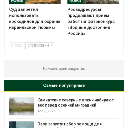
РАЗНОЕ
РАЗНОЕ
Суд запретил
Росводресурсы
использовать
продолжают приём
крокодилов для охраны
работ на фотоконкурс
израильской тюрьмы
«Водные достояния
России»
PREV
СЛЕДУЮЩИЙ
Комментарии закрыты.
Самые популярные
Камчатские северные олени набирают
и
вес перед осенней миграцией
Авг 7, 2026
А
Ozon запустит сбор помощи для