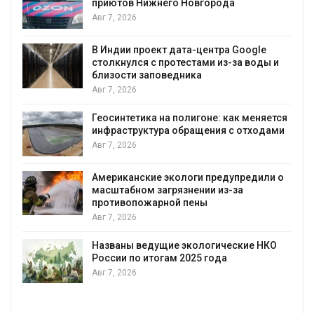
к
приютов Нижнего Новгорода
Авг 7, 2026
В Индии проект дата-центра Google
столкнулся с протестами из-за воды и
А
близости заповедника
Авг 7, 2026
Геосинтетика на полигоне: как меняется
инфраструктура обращения с отходами
Авг 7, 2026
Американские экологи предупредили о
масштабном загрязнении из-за
противопожарной пены
Авг 7, 2026
Названы ведущие экологические НКО
России по итогам 2025 года
Авг 7, 2026
я