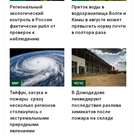
Региональный
Приток воды в
экологический
водохранилища Волги и
контроль в России
Камы в августе может
фактически ушёл от
превысить норму почти
проверок к
в полтора раза
наблюдению
МИР
ЧП/ЧС
Тайфун, засуха и
В Домодедове
пожары: сразу
ликвидируют
несколько регионов
последствия разлива
столкнулись с
химикатов после
экстремальными
пожара на складе
природными
явлениями