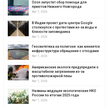
ит сбор помощи для
жнего Новгорода
Солнечные панел
позволяют однов
вырабатывать эне
воду
ект дата-центра Google
с протестами из-за воды и
Авг 7, 2026
поведника
Дождевая вода с
городам пережив
а на полигоне: как меняется
Авг 7, 2026
ура обращения с отходами
Минприроды потр
строительство му
уборку контейне
е экологи предупредили о
загрязнении из-за
Авг 7, 2026
арной пены
Панамский канал 
загрузку судов из
воды
дущие экологические НКО
тогам 2025 года
Авг 6, 2026
В китайской пров