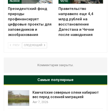
РАЗНОЕ
ЧП/ЧС
Президентский фонд
Правительство
природы
направило еще 4,4
профинансирует
млрд рублей на
цифровые проекты для
восстановление
заповедников и
Дагестана и Чечни
экообразования
после наводнения
PREV
СЛЕДУЮЩИЙ
Комментарии закрыты.
Самые популярные
северные олени набирают
Тайфун, засуха и 
сенней миграцией
несколько регион
экстремальными
явлениями
Авг 7, 2026