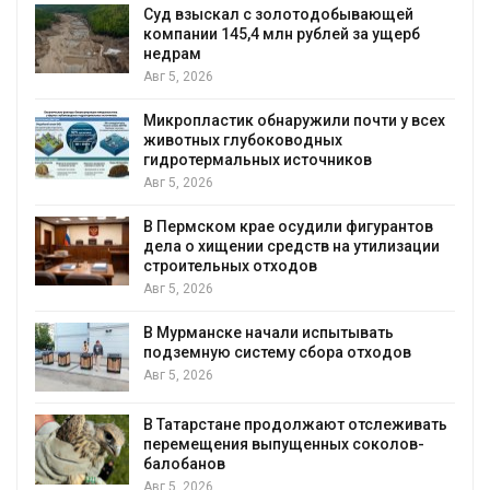
Суд взыскал с золотодобывающей
С
компании 145,4 млн рублей за ущерб
недрам
Авг 5, 2026
в
Микропластик обнаружили почти у всех
животных глубоководных
гидротермальных источников
Авг 5, 2026
я
В Пермском крае осудили фигурантов
дела о хищении средств на утилизации
строительных отходов
Авг 5, 2026
В Мурманске начали испытывать
подземную систему сбора отходов
Авг 5, 2026
В Татарстане продолжают отслеживать
з
перемещения выпущенных соколов-
балобанов
Авг 5, 2026