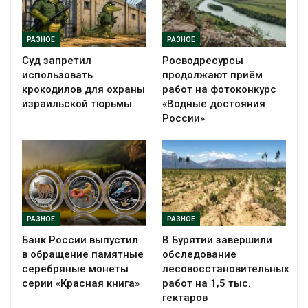
РАЗНОЕ
РАЗНОЕ
Суд запретил
Росводресурсы
использовать
продолжают приём
крокодилов для охраны
работ на фотоконкурс
израильской тюрьмы
«Водные достояния
России»
РАЗНОЕ
РАЗНОЕ
Банк России выпустил
В Бурятии завершили
в обращение памятные
обследование
серебряные монеты
лесовосстановительных
серии «Красная книга»
работ на 1,5 тыс.
гектаров