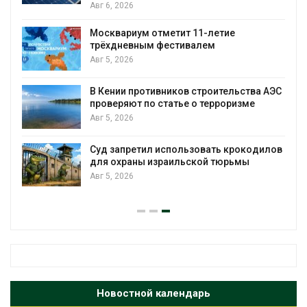
Авг 6, 2026
ие
Учёные предложили получать пит
воду из воздуха с помощью ветра
Авг 6, 2026
ельства АЭС
Приложение «Экопульс» для конт
оризме
мусорных площадок запустят в
сентябре
Авг 6, 2026
 крокодилов
Европа теряет всё больше лесной
рьмы
биомассы из-за засух, вредителей
рубок
Авг 6, 2026
Новостной календарь