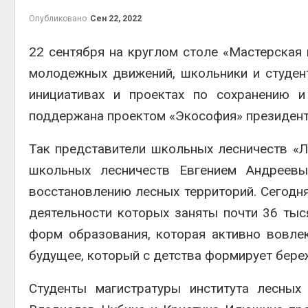
на скл
Опубликовано
Сен 22, 2022
Авг 6, 2
22 сентября на круглом столе «Мастерская
молодежных движений, школьники и студен
инициативах и проектах по сохранению и
поддержана проектом «Экософия» президент
Так представители школьных лесничеств «Л
школьных лесничеств Евгением Андреев
Авг 6, 2
восстановлению лесных территорий. Сегодня
деятельности которых заняты почти 36 тыс
форм образования, которая активно вовле
будущее, который с детства формирует бере
Студенты магистратуры института лесных