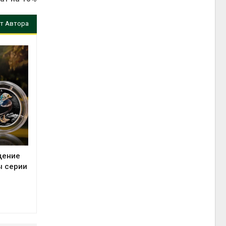
т Автора
щение
ы серии