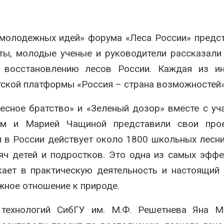
аде
Авг 6, 2026
026
В китайской 
 молодежных идей» форума «Леса России» предс
Изменение климата
Шэньси из-за
меняет ареалы бабочек
эвакуировали
ты, молодые ученые и руководители рассказали
по всему миру
тыс. человек
Авг 6, 2026
Авг 6, 2026
 восстановлению лесов России. Каждая из ин
ской платформы «Россия – страна возможностей»
В Австралии снизят
МЕГА и ВкусВ
стоимость установки
установили
солнечных панелей для
экообменник
есное братство» и «Зеленый дозор» вместе с у
бизнеса
вторсырья
ым и Марией Чащиной представили свои про
026
Авг 6, 2026
 в России действует около 1800 школьных лесни
Москвариум отметит 11-
Учёные пред
летие трёхдневным
получать пит
яч детей и подростков. Это одна из самых эфф
фестивалем
из воздуха с
кает в практическую деятельность и настоящий
ветра
Авг 5, 2026
Авг 6, 2026
жное отношение к природе.
В Кении противников
строительства АЭС
Приложение 
 технологий СибГУ им. М.Ф. Решетнева Яна Ме
проверяют по статье о
для контрол
терроризме
площадок зап