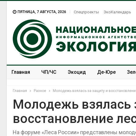
ПЯТНИЦА, 7 АВГУСТА, 2026
Спецпроекты
ЭкоКалендарь
Главная
ЧП/ЧС
Экоцид
Де-Юре
Зел
Спецпроекты
ЭкоЗОЖ
Главная
Разное
Молодежь взялась за защиту и восстановлени
Молодежь взялась 
восстановление ле
На форуме «Леса России» представлены моло