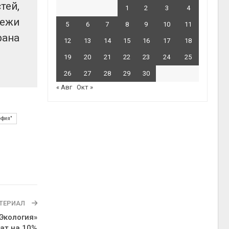
тей,
1
2
3
4
ежи
5
6
7
8
9
10
11
рана
12
13
14
15
16
17
18
19
20
21
22
23
24
25
26
27
28
29
30
« Авг
Окт »
офия"
ТЕРИАЛ
Экология»
ат на 10%