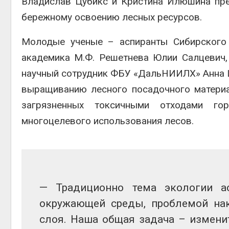
Владислав Цубикс и Кристина Илюшина пре
Авг 5, 2
бережному освоению лесных ресурсов.
Молодые ученые – аспиранты Сибирского г
академика М.Ф. Решетнева Юлии Салцевич,
Авг 5, 2
научный сотрудник ФБУ «ДальНИИЛХ» Анна 
выращиванию лесного посадочного материал
загрязненных токсичными отходами го
многоцелевого использования лесов.
— Традиционно тема экологии а
окружающей среды, проблемой нак
слоя. Наша общая задача – измени