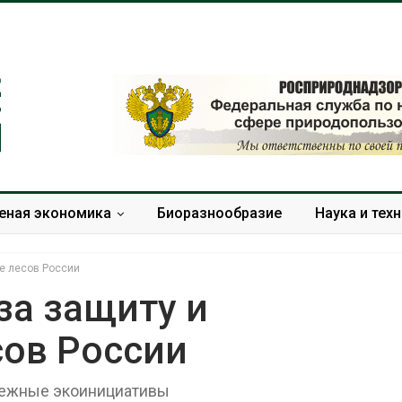
еная экономика
Биоразнообразие
Наука и тех
е лесов России
за защиту и
сов России
В Домодедове
Панамский ка
ликвидируют
ограничивает
последствия разлива
судов из-за 
дежные экоинициативы
химикатов после пожара
пресной вод