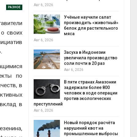
на с
Авг 6, 2026
РАЗНОЕ
Авг 6
провинции
Учёные научили салат
тавители
 паводков
производить «животный»
 более 140
белок для растительного
 о своих
мяса
Авг 6, 2026
ициатив
.
илл
Засуха в Индонезии
увеличила производство
и для сбора
соли почти в 20 раз
чащимися
Авг 6, 2026
екты по
Авг 6
В пяти странах Амазонии
честв, в
ложили
задержали более 800
ьевую воду
человек в ходе операции
ективных
 помощью
против экологических
 вклад в
преступлений
Авг 6, 2026
«Экопульс»
Новый порядок расчёта
зенина,
я мусорных
нарушений квот на
устят в
промышленные выбросы