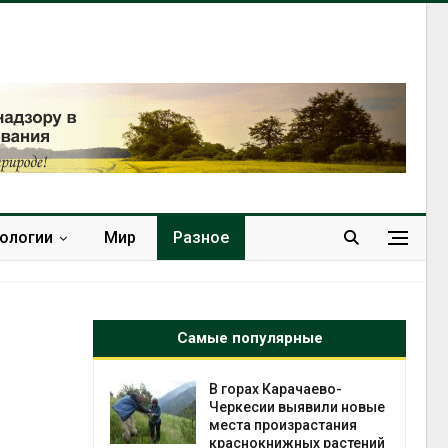
нологии
Мир
Разное
Самые популярные
нал вновь
В горах Карачаево-
 загрузку
Черкесии выявили новые
дефицита
места произрастания
ы
краснокнижных растений