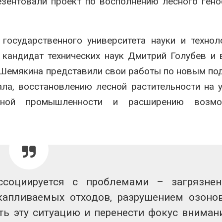
зентовали проект по восполнению лесного ген
сентябре
026
Авг 6, 2026
Суд запретил
использовать
Европа теряе
осударственного университета науки и технол
крокодилов для охраны
больше лесн
израильской тюрьмы
биомассы из-з
 кандидат технических наук Дмитрий Голубев и
вредителей и
026
Шемякина представили свои работы по новым по
Авг 6, 2026
а, восстановлению лесной растительности на у
рной промышленности и расширению возмо
ссоциируется с проблемами – загрязне
апливаемых отходов, разрушением озоно
ть эту ситуацию и перенести фокус вниман