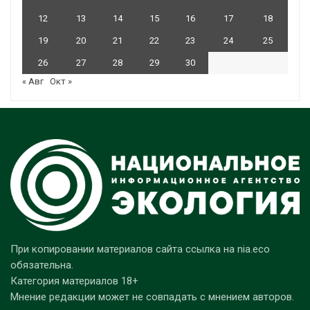
12
13
14
15
16
17
18
19
20
21
22
23
24
25
26
27
28
29
30
« Авг
Окт »
При копировании материалов сайта ссылка на nia.eco
обязательна.
Категория материалов 18+
Мнение редакции может не совпадать с мнением авторов.