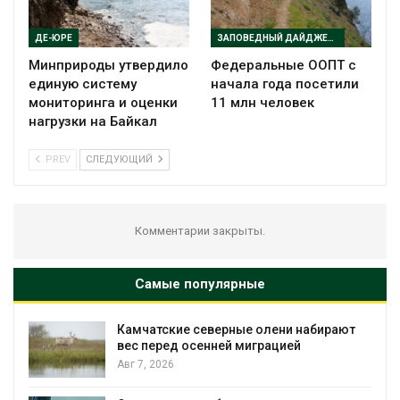
ДЕ-ЮРЕ
ЗАПОВЕДНЫЙ ДАЙДЖЕСТ
Минприроды утвердило
Федеральные ООПТ с
единую систему
начала года посетили
мониторинга и оценки
11 млн человек
нагрузки на Байкал
PREV
СЛЕДУЮЩИЙ
Комментарии закрыты.
Самые популярные
Камчатские северные олени набирают
и
вес перед осенней миграцией
Авг 7, 2026
А