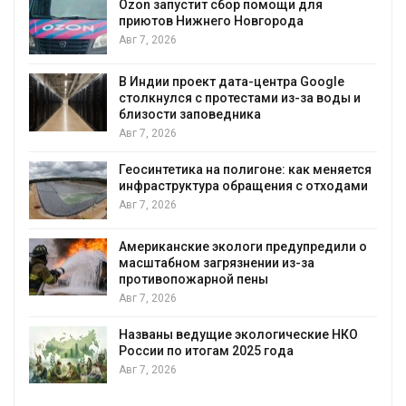
Ozon запустит сбор помощи для
к
приютов Нижнего Новгорода
Авг 7, 2026
В Индии проект дата-центра Google
столкнулся с протестами из-за воды и
А
близости заповедника
Авг 7, 2026
Геосинтетика на полигоне: как меняется
инфраструктура обращения с отходами
Авг 7, 2026
Американские экологи предупредили о
масштабном загрязнении из-за
противопожарной пены
Авг 7, 2026
Названы ведущие экологические НКО
России по итогам 2025 года
Авг 7, 2026
я