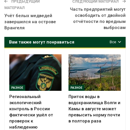
ПРЕДЫДУЩИЙ
СЛЕДУЮЩИЙ МАТЕРИАЛ
МАТЕРИАЛ
Часть предприятий могут
освободить от двойной
Учёт белых медведей
отчётности по вредным
завершился на острове
выбросам
Врангеля
Вам также могут понравиться
Все
РАЗНОЕ
РАЗНОЕ
Региональный
Приток воды в
экологический
водохранилища Волги и
контроль в России
Камы в августе может
фактически ушёл от
превысить норму почти
проверок к
в полтора раза
наблюдению