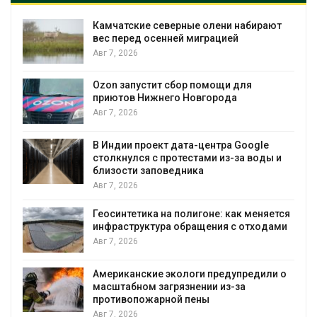
Камчатские северные олени набирают
вес перед осенней миграцией
Авг 7, 2026
Авг
Ozon запустит сбор помощи для
приютов Нижнего Новгорода
Авг 7, 2026
В Индии проект дата-центра Google
столкнулся с протестами из-за воды и
Авг
близости заповедника
Авг 7, 2026
Геосинтетика на полигоне: как меняется
инфраструктура обращения с отходами
Авг 7, 2026
Американские экологи предупредили о
масштабном загрязнении из-за
противопожарной пены
Авг 7, 2026