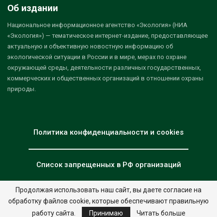
Об издании
Национальное информационное агентство «Экология» (НИА
«Экология») — тематическое интернет-издание, предоставляющее
актуальную и объективную новостную информацию об
экологической ситуации в России и в мире, мерах по охране
окружающей среды, деятельности различных государственных,
коммерческих и общественных организаций в отношении охраны
природы.
Политика конфиденциальности и cookies
Список запрещенных в РФ организаций
Продолжая использовать наш сайт, вы даете согласие на
обработку файлов cookie, которые обеспечивают правильную
© 2026 - НИА "Экология". Все права защищены.
Дизайн:
nia.eco
работу сайта.
Принимаю
Читать больше