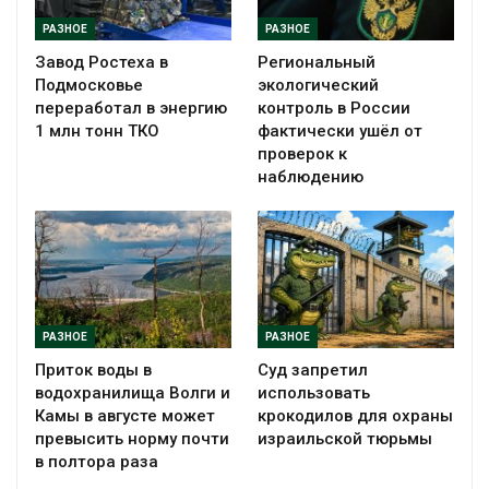
РАЗНОЕ
РАЗНОЕ
Завод Ростеха в
Региональный
Подмосковье
экологический
переработал в энергию
контроль в России
1 млн тонн ТКО
фактически ушёл от
проверок к
наблюдению
РАЗНОЕ
РАЗНОЕ
Приток воды в
Суд запретил
водохранилища Волги и
использовать
Камы в августе может
крокодилов для охраны
превысить норму почти
израильской тюрьмы
в полтора раза