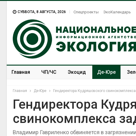
СУББОТА, 8 АВГУСТА, 2026
Спецпроекты
ЭкоКалендарь
Главная
ЧП/ЧС
Экоцид
Де-Юре
Зел
Спецпроекты
ЭкоЗОЖ
Главная
Де-Юре
Гендиректора Кудряшовского свинокомплекс
Гендиректора Кудр
свинокомплекса з
Владимир Гавриленко обвиняется в загрязнении