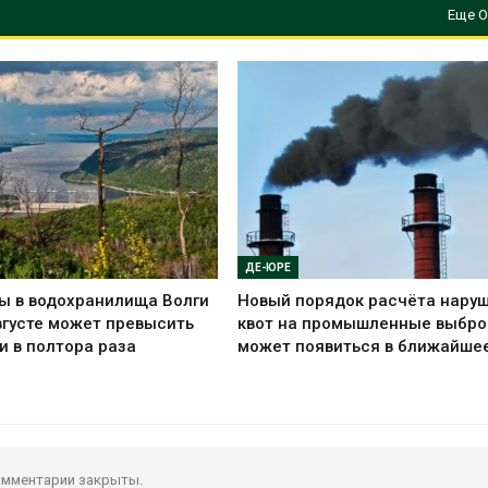
Еще О
ДЕ-ЮРЕ
ы в водохранилища Волги
Новый порядок расчёта нару
вгусте может превысить
квот на промышленные выбр
и в полтора раза
может появиться в ближайше
мментарии закрыты.