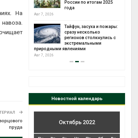
ться без
России по итогам 2025
 и почти
года
ниях. На
я
Авг 7, 2026
Авг 6
 навоза.
Тайфун, засуха и пожары:
очищает
северные
сразу несколько
ют вес
регионов столкнулись с
й миграцией
экстремальными
природными явлениями
Авг 6
Авг 7, 2026
Новостной календарь
ТЕРИАЛ
ворцового
Октябрь 2022
пруда