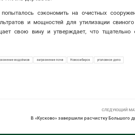
эвакуировали более 140
может обходи
тыс. человек
кондиционера
е попыталось сэкономить на очистных сооруже
без отоплени
026
Авг 7, 2026
льтратов и мощностей для утилизации свиного
МЕГА и ВкусВилл
цает свою вину и утверждает, что тщательно 
установили
Камчатские 
экообменники для сбора
олени набира
вторсырья
перед осенне
026
Авг 7, 2026
рязнение водоёмов
загрязнение почв
Новосибирск
уголовное дело
СЛЕДУЮЩИЙ МА
В «Кусково» завершили расчистку Большого д