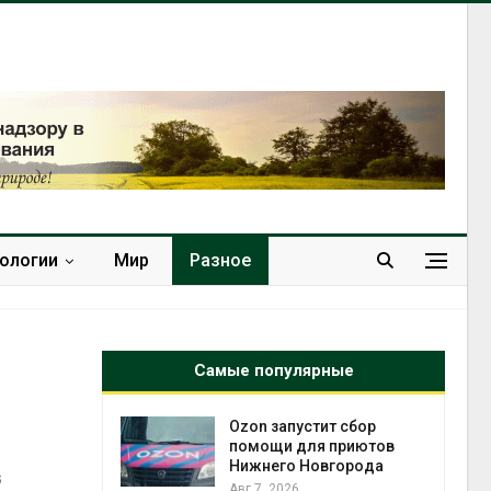
нологии
Мир
Разное
Самые популярные
й
Ozon запустит сбор
й контроль
помощи для приютов
тически
Нижнего Новгорода
в
ерок к
Авг 7, 2026