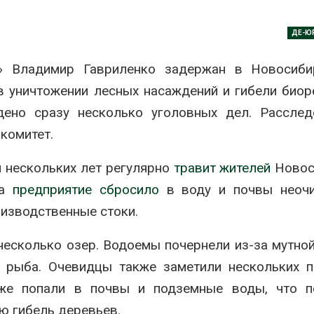
ить воду
наблюдению
026
Авг 8, 2026
ДЕ-Ю
Дождевая вода с крыш
Южная Корея
может помочь городам
развитие сол
» Владимир Гавриленко задержан в Новосиби
переживать жару
энергетики из
 в уничтожении лесных насаждений и гибели биор
спроса со ст
Авг 7, 2026
Авг 7, 2026
едено сразу несколько уголовных дел. Рассле
Минприроды
комитет.
потребовало ускорить
Приток воды 
строительство мусорных
водохранили
объектов и уборку
Камы в авгус
 нескольких лет регулярно
травит жителей
Новос
нерных площадок
превысить но
полтора раза
026
да
предприятие сбросило
в воду и почвы неоч
Авг 7, 2026
изводственные стоки.
Панамский канал вновь
ограничивает загрузку
Евросоюз по
судов из-за дефицита
увеличить вл
несколько озер. Водоемы почернели из-за мутно
пресной воды
защиту приро
роста ущерба
а рыба. Очевидцы также заметили нескольких 
026
Авг 7, 2026
же попали в почвы и подземные воды, что п
В китайской провинции
Шэньси из-за паводков
Дом из стары
ю гибель деревьев.