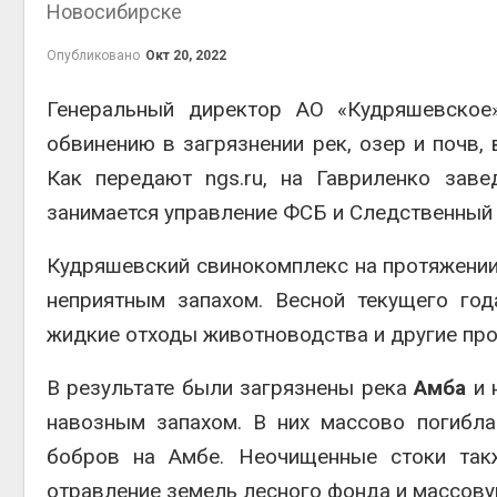
Новосибирске
эконом
Авг 7, 2
Опубликовано
Окт 20, 2022
Генеральный директор АО «Кудряшевское
обвинению в загрязнении рек, озер и почв,
Как передают ngs.ru, на Гавриленко зав
занимается управление ФСБ и Следственный 
Кудряшевский свинокомплекс на протяжении
контей
Авг 7, 2
неприятным запахом. Весной текущего го
жидкие отходы животноводства и другие про
В результате были загрязнены река
Амба
и 
навозным запахом. В них массово погибл
Авг 6, 2
бобров на Амбе. Неочищенные стоки так
отравление земель лесного фонда и массову