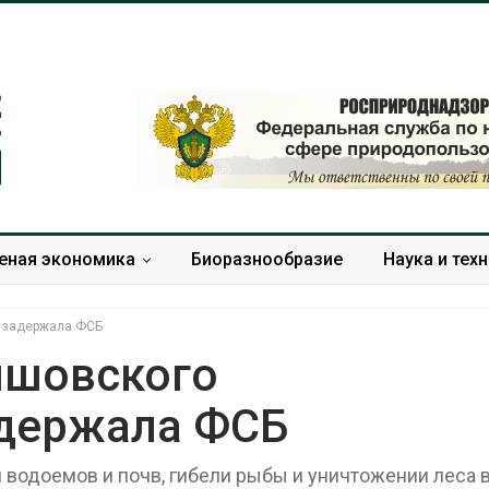
еная экономика
Биоразнообразие
Наука и тех
а задержала ФСБ
яшовского
адержала ФСБ
Солнечные панели над
Региональны
каналами позволяют
экологически
одновременно
в России фак
 водоемов и почв, гибели рыбы и уничтожении леса 
вырабатывать энергию и
ушёл от пров