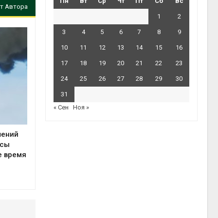
Пн
Вт
Ср
Чт
Пт
Сб
Вс
т Автора
1
2
3
4
5
6
7
8
9
10
11
12
13
14
15
16
17
18
19
20
21
22
23
24
25
26
27
28
29
30
31
« Сен
Ноя »
шений
осы
е время