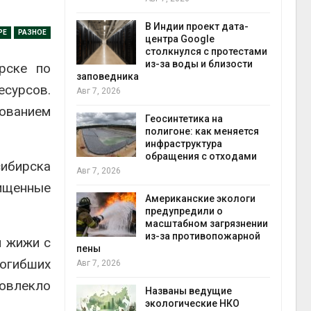
экон
Авг 7
В Индии проект дата-
РЕ
РАЗНОЕ
центра Google
 ускорит
столкнулся с протестами
нечной
из-за воды и близости
рске по
-за роста
заповедника
есурсов.
ороны ИИ
Авг 7, 2026
дованием
Геосинтетика на
в
полигоне: как меняется
ща Волги и
инфраструктура
те может
обращения с отходами
ибирска
рму почти в
конт
Авг 7, 2026
Авг 7
ищенные
Американские экологи
предупредили о
требовал
масштабном загрязнении
ожения в
из-за противопожарной
й жижи с
ды на фоне
пены
 от пожаров
погибших
Авг 7, 2026
Авг 6
овлекло
Названы ведущие
х шин
экологические НКО