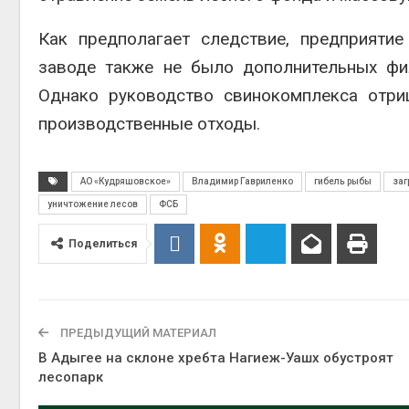
Как предполагает следствие, предприяти
Авг 6, 2
заводе также не было дополнительных фи
Однако руководство свинокомплекса отри
производственные отходы.
Авг 6, 2
АО «Кудряшовское»
Владимир Гавриленко
гибель рыбы
заг
уничтожение лесов
ФСБ
Поделиться
ПРЕДЫДУЩИЙ МАТЕРИАЛ
В Адыгее на склоне хребта Нагиеж-Уашх обустроят
лесопарк