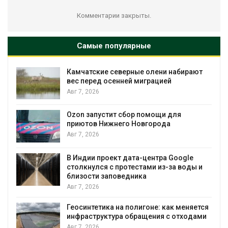
Комментарии закрыты.
Самые популярные
Камчатские северные олени набирают
и
вес перед осенней миграцией
Авг 7, 2026
А
Ozon запустит сбор помощи для
к
приютов Нижнего Новгорода
Авг 7, 2026
В Индии проект дата-центра Google
столкнулся с протестами из-за воды и
А
близости заповедника
Авг 7, 2026
Геосинтетика на полигоне: как меняется
инфраструктура обращения с отходами
Авг 7, 2026