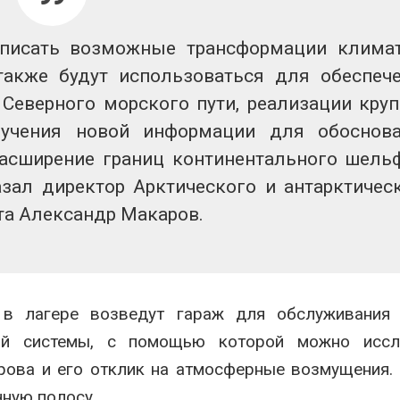
ограничивает загрузку
увеличить влож
судов из-за дефицита
защиту природ
пресной воды
роста ущерба о
писать возможные трансформации клима
Авг 7, 2026
акже будут использоваться для обеспеч
В китайской провинции
Дом из старых 
 Северного морского пути, реализации кру
Шэньси из-за паводков
может обходит
эвакуировали более 140
кондиционера и
лучения новой информации для обоснов
тыс. человек
без отопления
асширение границ континентального шель
Авг 7, 2026
зал директор Арктического и антарктичес
та Александр Макаров.
в лагере возведут гараж для обслуживания т
ной системы, с помощью которой можно иссл
рова и его отклик на атмосферные возмущения.
чную полосу.