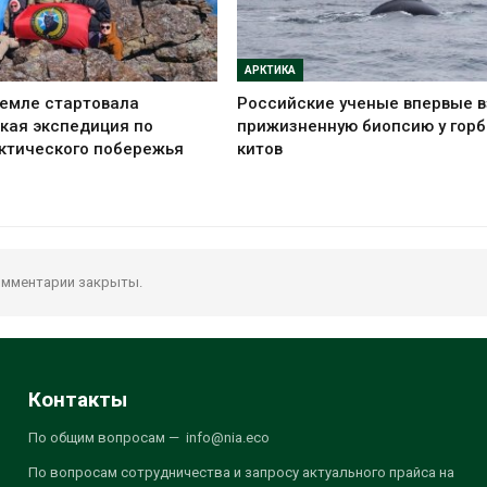
АРКТИКА
емле стартовала
Российские ученые впервые 
кая экспедиция по
прижизненную биопсию у гор
ктического побережья
китов
мментарии закрыты.
Контакты
По общим вопросам — info@nia.eco
По вопросам сотрудничества и запросу актуального прайса на