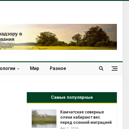
нологии
Мир
Разное
Самые популярные
из
Камчатские северные
т
олени набирают вес
 жировой
перед осенней миграцией
Авг 7, 2026