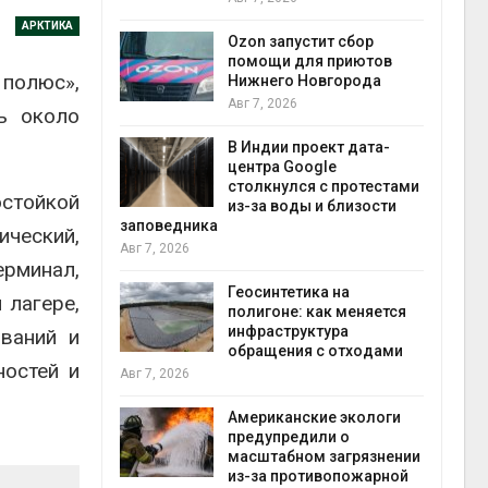
приро
АРКТИКА
Авг 7, 2
Ozon запустит сбор
помощи для приютов
 полюс»,
 контроль
Нижнего Новгорода
чески
Авг 7, 2026
ь около
ок к
В Индии проект дата-
эконом
центра Google
Авг 7, 2
столкнулся с протестами
остойкой
скорит
из-за воды и близости
чной
заповедника
еский,
а роста
Авг 7, 2026
оны ИИ
рминал,
Геосинтетика на
 лагере,
полигоне: как меняется
инфраструктура
ований и
 Волги и
обращения с отходами
ностей и
 может
Авг 7, 2026
у почти в
конте
Американские экологи
Авг 7, 2
предупредили о
масштабном загрязнении
ебовал
из-за противопожарной