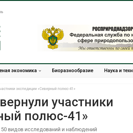
рь
еная экономика
Биоразнообразие
Наука и тех
участники экспедиции «Северный полюс-41»
вернули участники
ный полюс-41»
Тайфун, засуха и пожары:
Микропластик 
сразу несколько
упаковки може
регионов столкнулись с
усиливать риск
 50 видов исследований и наблюдений
экстремальными
болезни печени