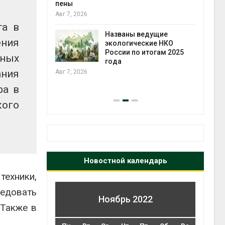
ения в
пены
ы на фоне
Авг 7, 2026
т пожаров
та в
Авг 6, 2
Названы ведущие
ения
экологические НКО
шин
России по итогам 2025
пных
ься без
года
 почти
ания
Авг 7, 2026
фа в
Авг 6, 2
кого
Новостной календарь
ехники,
едовать
Ноябрь 2022
 Также в