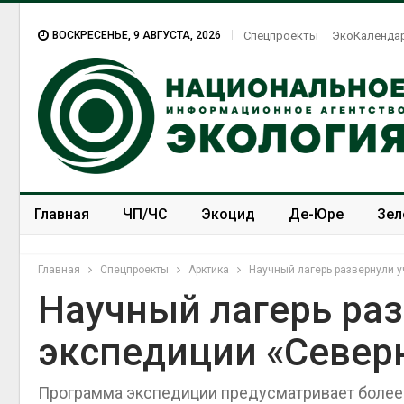
ВОСКРЕСЕНЬЕ, 9 АВГУСТА, 2026
Спецпроекты
ЭкоКаленда
Главная
ЧП/ЧС
Экоцид
Де-Юре
Зел
Спецпроекты
ЭкоЗОЖ
Главная
Спецпроекты
Арктика
Научный лагерь развернули 
Научный лагерь раз
экспедиции «Север
Программа экспедиции предусматривает более