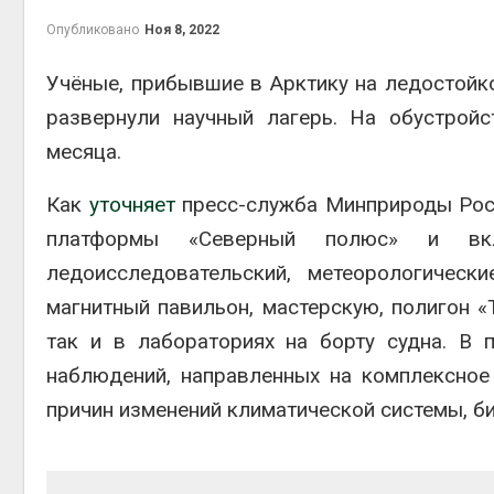
природн
Опубликовано
Ноя 8, 2022
Авг 7, 2026
Учёные, прибывшие в Арктику на ледостой
развернули научный лагерь. На обустрой
месяца.
экономит
Авг 7, 2026
Как
уточняет
пресс-служба Минприроды Росс
платформы «Северный полюс» и вкл
ледоисследовательский, метеорологическ
магнитный павильон, мастерскую, полигон «
так и в лабораториях на борту судна. В
наблюдений, направленных на комплексное
причин изменений климатической системы, б
контейн
Авг 7, 2026