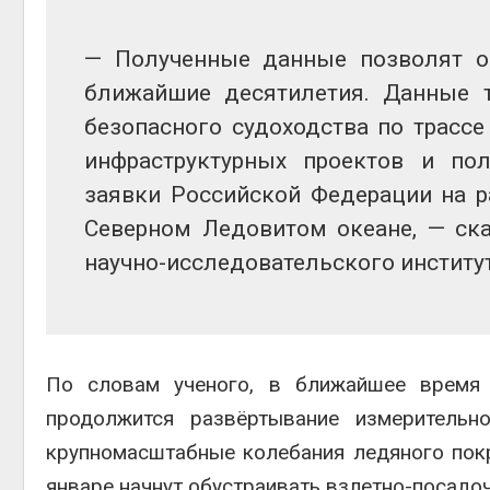
— Полученные данные позволят о
Авг 6, 2026
ближайшие десятилетия. Данные т
безопасного судоходства по трассе
инфраструктурных проектов и по
заявки Российской Федерации на р
Авг 6, 2026
Северном Ледовитом океане, — ска
научно-исследовательского институ
По словам ученого, в ближайшее время 
продолжится развёртывание измеритель
крупномасштабные колебания ледяного пок
январе начнут обустраивать взлетно-посадо