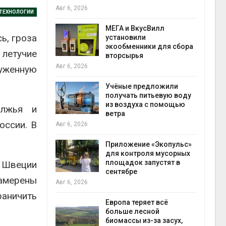
Авг 6, 2026
Авг 6
 ТЕХНОЛОГИИ
а и пожары:
МЕГА и ВкусВилл
ь, гроза
ько
установили
лкнулись с
экообменники для сбора
 летучие
ыми
вторсырья
Авг 6, 2026
руженную
Учёные предложили
анели над
получать питьевую воду
зволяют
из воздуха с помощью
олжья и
но
ветра
прес
 энергию и
оссии. В
Авг 6, 2026
Авг 6
Приложение «Экопульс»
для контроля мусорных
да с крыш
площадок запустят в
 Швеции
ь городам
сентябре
намерены
жару
бли
Авг 6, 2026
Авг 6
аничить
Европа теряет всё
больше лесной
ускорить
биомассы из-за засух,