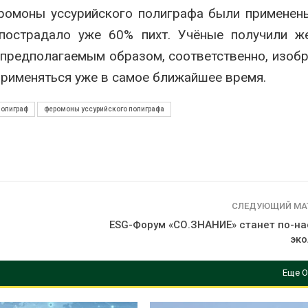
рекордного дождевого
строительст
еромоны уссурийского полиграфа были применен
паводка
объектов и у
контейнерных площадок
пострадало уже 60% пихт. Учёные получили ж
026
Авг 7, 2026
 предполагаемым образом, соответственно, изоб
В Домодедове
ликвидируют
Панамский ка
применяться уже в самое ближайшее время.
последствия разлива
ограничивает
химикатов после пожара
судов из-за 
аде
пресной вод
полиграф
феромоны уссурийского полиграфа
026
Авг 6, 2026
СЛЕДУЮЩИЙ МА
ESG-Форум «СО.ЗНАНИЕ» станет по-н
эк
Еще О