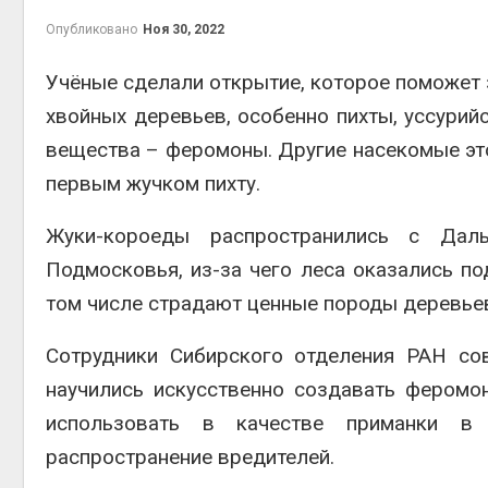
Авг 6, 2
Опубликовано
Ноя 30, 2022
Учёные сделали открытие, которое поможет з
хвойных деревьев, особенно пихты, уссурий
вещества – феромоны. Другие насекомые это
первым жучком пихту.
Жуки-короеды распространились с Дал
престу
Подмосковья, из-за чего леса оказались по
Авг 6, 2
том числе страдают ценные породы деревье
Сотрудники Сибирского отделения РАН со
научились искусственно создавать феромо
ближа
Авг 6, 2
использовать в качестве приманки в 
распространение вредителей.