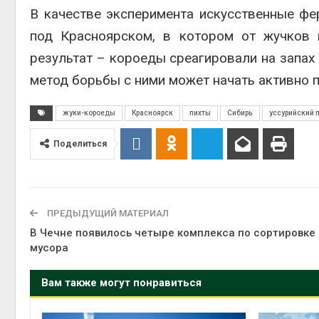
В качестве эксперимента искусственные ф
под Красноярском, в котором от жучков 
Авг 6, 2
результат – короеды среагировали на запах
метод борьбы с ними может начать активно 
на скл
жуки-короеды
Красноярск
пихты
Сибирь
уссурийский 
Авг 6, 2
Поделиться
ПРЕДЫДУЩИЙ МАТЕРИАЛ
В Чечне появилось четыре комплекса по сортировке
мусора
Вам также могут понравиться