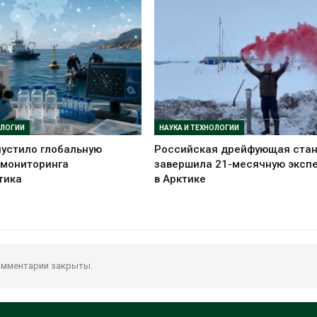
ОЛОГИИ
НАУКА И ТЕХНОЛОГИИ
устило глобальную
Российская дрейфующая ста
 мониторинга
завершила 21-месячную эксп
тика
в Арктике
мментарии закрыты.