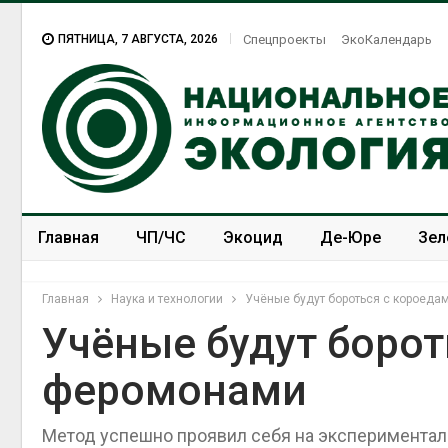
ПЯТНИЦА, 7 АВГУСТА, 2026
Спецпроекты
ЭкоКалендарь
Главная
ЧП/ЧС
Экоцид
Де-Юре
Зел
Спецпроекты
ЭкоЗОЖ
Главная
Наука и технологии
Учёные будут бороться с короеда
Учёные будут борот
феромонами
Метод успешно проявил себя на экспериментал