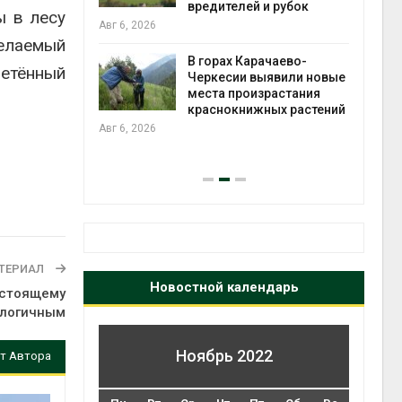
во мусорных
вредителей и рубок
ы в лесу
борку
Авг 6, 2026
елаемый
Авг 6
В горах Карачаево-
ретённый
Черкесии выявили новые
нал вновь
места произрастания
 загрузку
краснокнижных растений
дефицита
Авг 6, 2026
ы
на с
Авг 6
ТЕРИАЛ
Новостной календарь
астоящему
ологичным
Ноябрь 2022
т Автора