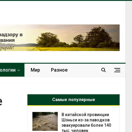
нологии
Мир
Разное
е
Самые популярные
ущие
В китайской провинции
ие НКО
Шэньси из-за паводков
огам 2025
эвакуировали более 140
тыс. человек