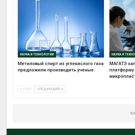
НАУКА И ТЕХНОЛОГИИ
НАУКА И ТЕХН
Метиловый спирт из углекислого газа
МАГАТЭ зап
предложили производить ученые
платформу
микроплас
PREV
СЛЕДУЮЩИЙ
Ко