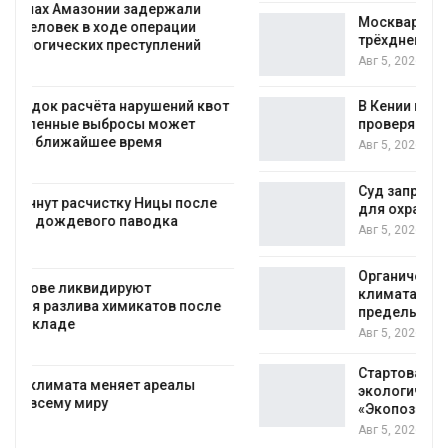
Москвариум отметит 11-летие
трёхдневным фестивалем
Авг 5, 2026
т
В Кении противников строительства АЭС
проверяют по статье о терроризме
Авг 5, 2026
Суд запретил использовать крокодилов
для охраны израильской тюрьмы
Авг 5, 2026
Органические яйца оказались «хуже для
климата»: исследование показало
пределы экологических расчётов
Авг 5, 2026
Стартовал прием заявок на
экологическую премию
«Экопозитив-2026»
Авг 5, 2026