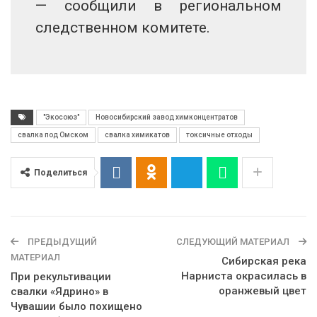
— сообщили в региональном
следственном комитете.
"Экосоюз"
Новосибирский завод химконцентратов
свалка под Омском
свалка химикатов
токсичные отходы
Поделиться
ПРЕДЫДУЩИЙ
СЛЕДУЮЩИЙ МАТЕРИАЛ
МАТЕРИАЛ
Сибирская река
Нарниста окрасилась в
При рекультивации
оранжевый цвет
свалки «Ядрино» в
Чувашии было похищено