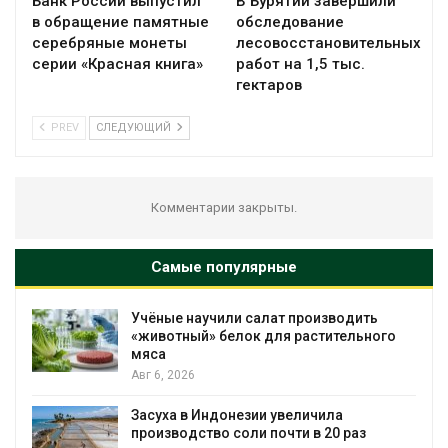
Банк России выпустил
В Бурятии завершили
в обращение памятные
обследование
серебряные монеты
лесовосстановительных
серии «Красная книга»
работ на 1,5 тыс.
гектаров
PREV
СЛЕДУЮЩИЙ
Комментарии закрыты.
Самые популярные
Учёные научили салат производить
«животный» белок для растительного
мяса
Авг 6, 2026
Засуха в Индонезии увеличила
производство соли почти в 20 раз