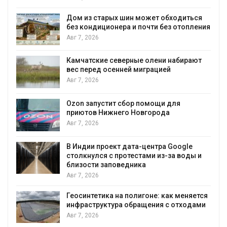
Дом из старых шин может обходиться
без кондиционера и почти без отопления
Авг 7, 2026
Камчатские северные олени набирают
и
вес перед осенней миграцией
Авг 7, 2026
А
Ozon запустит сбор помощи для
к
приютов Нижнего Новгорода
Авг 7, 2026
В Индии проект дата-центра Google
столкнулся с протестами из-за воды и
А
близости заповедника
Авг 7, 2026
Геосинтетика на полигоне: как меняется
инфраструктура обращения с отходами
Авг 7, 2026