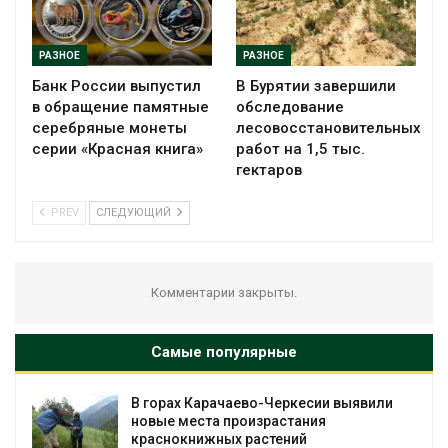
РАЗНОЕ
РАЗНОЕ
Банк России выпустил
В Бурятии завершили
в обращение памятные
обследование
серебряные монеты
лесовосстановительных
серии «Красная книга»
работ на 1,5 тыс.
гектаров
PREV
СЛЕДУЮЩИЙ
Комментарии закрыты.
Самые популярные
х Карачаево-Черкесии выявили
В Домодедо
места произрастания
последствия
книжных растений
пожара на с