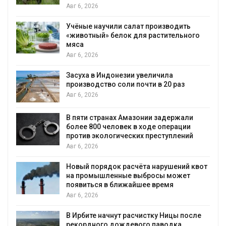
026
Авг 6, 2026
 научили салат производить
Изменение к
ный» белок для растительного
бабочек по 
Авг 6, 2026
026
В Австралии
 в Индонезии увеличила
установки с
одство соли почти в 20 раз
бизнеса
026
Авг 6, 2026
 странах Амазонии задержали
Москвариум 
800 человек в ходе операции
трёхдневны
 экологических преступлений
Авг 5, 2026
026
В Кении про
порядок расчёта нарушений квот
проверяют п
омышленные выбросы может
Авг 5, 2026
ься в ближайшее время
026
Суд запрети
для охраны 
те начнут расчистку Ницы после
Авг 5, 2026
ного дождевого паводка