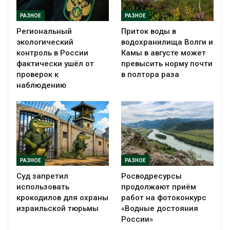
РАЗНОЕ
РАЗНОЕ
Региональный
Приток воды в
экологический
водохранилища Волги и
контроль в России
Камы в августе может
фактически ушёл от
превысить норму почти
проверок к
в полтора раза
наблюдению
РАЗНОЕ
РАЗНОЕ
Суд запретил
Росводресурсы
использовать
продолжают приём
крокодилов для охраны
работ на фотоконкурс
израильской тюрьмы
«Водные достояния
России»