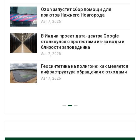
А
Ozon запустит сбор помощи для
к
приютов Нижнего Новгорода
Авг 7, 2026
В Индии проект дата-центра Google
столкнулся с протестами из-за воды и
А
близости заповедника
Авг 7, 2026
Геосинтетика на полигоне: как меняется
инфраструктура обращения с отходами
Авг 7, 2026