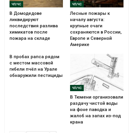
ЧП/ЧС
ЧП/ЧС
В Домодедове
Лесные пожары к
ликвидируют
началу августа:
последствия разлива
крупные очаги
химикатов после
сохраняются в России,
пожара на складе
Европе и Северной
Америке
В пробах рапса рядом
с местом массовой
гибели пчёл на Урале
обнаружили пестициды
ЧП/ЧС
В Тюмени организовали
раздачу чистой воды
на фоне паводка и
жалоб на запах из-под
крана