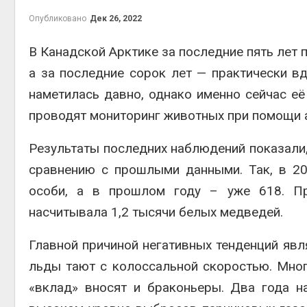
пены
Авг 6, 2026
Опубликовано
Дек 26, 2022
Авг 7, 2
Учёные научили салат
В Канадской Арктике за последние пять лет 
производить «животный»
белок для растительного
а за последние сорок лет — практически вд
мяса
Авг 6, 2026
наметилась давно, однако именно сейчас е
Авг 7, 2
проводят мониторинг животных при помощи
Засуха в Индонезии
увеличила производство
соли почти в 20 раз
Результаты последних наблюдений показали,
Авг 6, 2026
сравнению с прошлыми данными. Так, в 2
приро
В пяти странах Амазонии
особи, а в прошлом году – уже 618. Пр
Авг 7, 2
задержали более 800
человек в ходе операции
насчитывала 1,2 тысячи белых медведей.
против экологических
преступлений
Главной причиной негативных тенденций явля
Авг 6, 2026
льды тают с колоссальной скоростью. Мно
эконом
Новый порядок расчёта
«вклад» вносят и браконьеры. Два года 
Авг 7, 2
нарушений квот на
промышленные выбросы