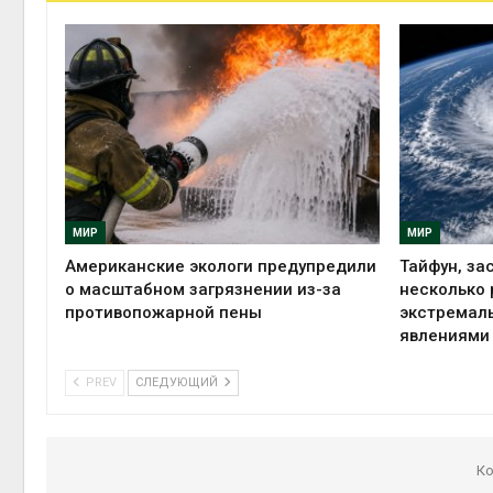
МИР
МИР
Американские экологи предупредили
Тайфун, за
о масштабном загрязнении из-за
несколько 
противопожарной пены
экстремал
явлениями
PREV
СЛЕДУЮЩИЙ
Ко