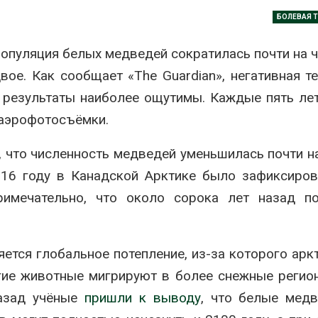
Авг 6, 2026
БОЛЕВАЯ 
026
В китайской 
популяция белых медведей сократилась почти на ч
Названы ведущие
Шэньси из-за
экологические НКО
эвакуировали
вое. Как сообщает «The Guardian», негативная т
России по итогам 2025
тыс. человек
года
Авг 6, 2026
ё результаты наиболее ощутимы. Каждые пять ле
026
 аэрофотосъёмки.
МЕГА и ВкусВ
Тайфун, засуха и пожары:
установили
сразу несколько
экообменник
 что численность медведей уменьшилась почти н
регионов столкнулись с
вторсырья
экстремальными
016 году в Канадской Арктике было зафиксиро
Авг 6, 2026
дными явлениями
имечательно, что около сорока лет назад по
026
Учёные пред
получать пит
Солнечные панели над
из воздуха с
каналами позволяют
ветра
ется глобальное потепление, из-за которого арк
одновременно
Авг 6, 2026
вырабатывать энергию и
гие животные мигрируют в более снежные регио
ить воду
Приложение 
назад учёные
026
пришли к выводу
, что белые мед
для контрол
площадок зап