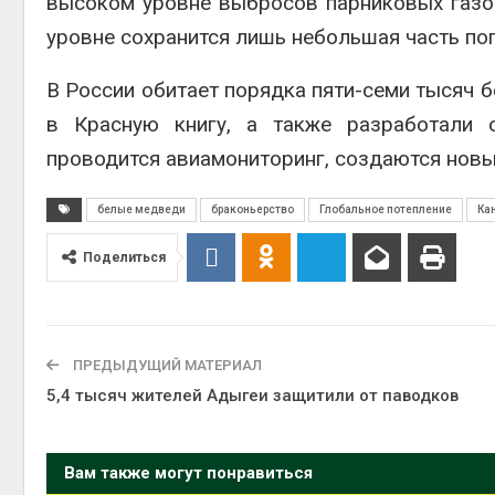
высоком уровне выбросов парниковых газов
может появиться в
ближайшее время
уровне сохранится лишь небольшая часть по
Авг 6, 2026
В России обитает порядка пяти-семи тысяч 
В Ирбите начнут
расчистку Ницы после
в Красную книгу, а также разработали о
рекордного дождевого
проводится авиамониторинг, создаются новы
паводка
Авг 6, 2026
контей
белые медведи
браконьерство
Глобальное потепление
Ка
Авг 7, 2
Поделиться
ПРЕДЫДУЩИЙ МАТЕРИАЛ
5,4 тысяч жителей Адыгеи защитили от паводков
Вам также могут понравиться