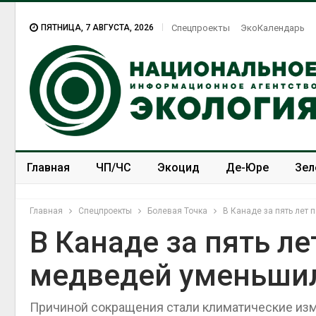
ПЯТНИЦА, 7 АВГУСТА, 2026
Спецпроекты
ЭкоКалендарь
Главная
ЧП/ЧС
Экоцид
Де-Юре
Зел
Спецпроекты
ЭкоЗОЖ
Главная
Спецпроекты
Болевая Точка
В Канаде за пять лет
В Канаде за пять л
медведей уменьшил
В горах Карачаево-
Черкесии выявили новые
места произрастания
Причиной сокращения стали климатические изм
краснокнижных растений