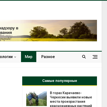
нологии
Мир
Разное
Самые популярные
нал вновь
В горах Карачаево-
 загрузку
Черкесии выявили новые
дефицита
места произрастания
ы
краснокнижных растений