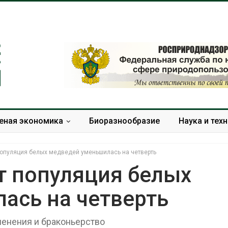
еная экономика
Биоразнообразие
Наука и тех
 популяция белых медведей уменьшилась на четверть
ет популяция белых
ась на четверть
Американские экологи
Панамский ка
предупредили о
ограничивает
масштабном загрязнении
судов из-за 
енения и браконьерство
из-за противопожарной
пресной вод