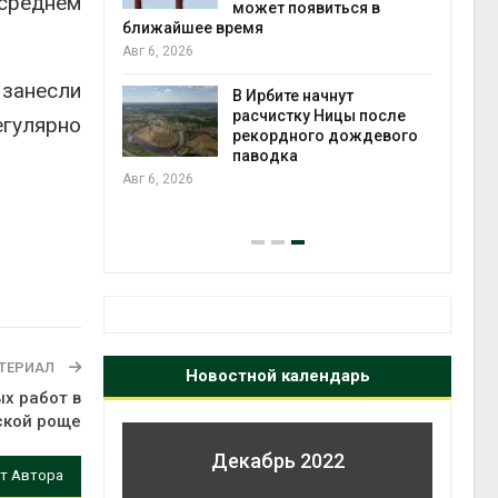
 среднем
может появиться в
ближайшее время
Авг 6, 2026
т всё
 занесли
ой
В Ирбите начнут
а засух,
расчистку Ницы после
гулярно
 рубок
рекордного дождевого
паводка
Авг 6, 2026
конт
Авг 7
ТЕРИАЛ
Новостной календарь
х работ в
ской роще
Декабрь 2022
т Автора