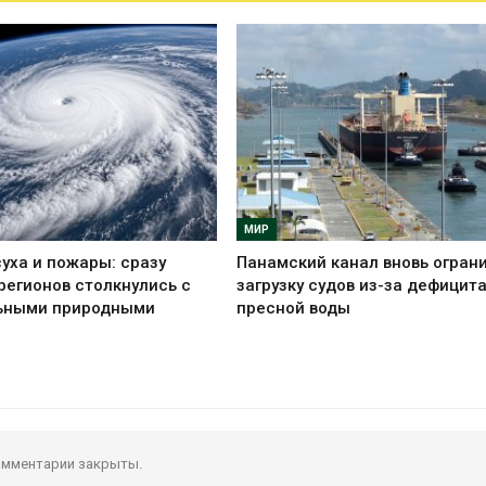
МИР
суха и пожары: сразу
Панамский канал вновь огран
регионов столкнулись с
загрузку судов из-за дефицит
ьными природными
пресной воды
мментарии закрыты.