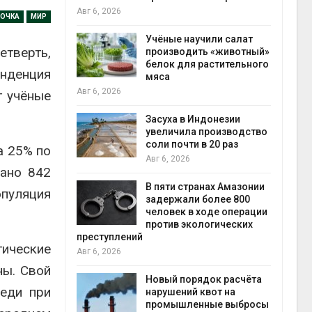
пен
Авг 6, 2026
ТОЧКА
МИР
Авг 7
провинции
Учёные научили салат
етверть,
 паводков
производить «животный»
 более 140
белок для растительного
енденция
мяса
Авг 6, 2026
т учёные
Авг 7
илл
Засуха в Индонезии
увеличила производство
и для сбора
соли почти в 20 раз
а 25% по
Авг 6, 2026
вано 842
прир
В пяти странах Амазонии
пуляция
Авг 7
ложили
задержали более 800
ьевую воду
человек в ходе операции
 помощью
против экологических
преступлений
тические
Авг 6, 2026
ны. Свой
экон
«Экопульс»
Новый порядок расчёта
веди при
Авг 7
я мусорных
нарушений квот на
устят в
промышленные выбросы