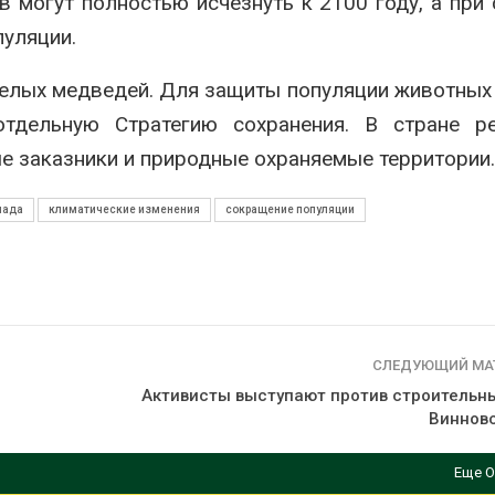
 могут полностью исчезнуть к 2100 году, а при
Дождевая вода с крыш
сентябре
может помочь городам
Авг 6, 2026
пуляции.
переживать жару
Авг 7, 2026
Европа теряе
белых медведей. Для защиты популяции животных
больше лесн
Минприроды
биомассы из-з
тдельную Стратегию сохранения. В стране ре
потребовало ускорить
вредителей и
е заказники и природные охраняемые территории.
строительство мусорных
Авг 6, 2026
объектов и уборку
нерных площадок
нада
климатические изменения
сокращение популяции
026
СЛЕДУЮЩИЙ МА
Активисты выступают против строительны
Виннов
Еще О