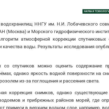
026
В Кении прот
НАУКА И ТЕХНОЛОГ
Спасённые от
строительств
исчезновения крокодилы
проверяют по
всё чаще нападают на
терроризме
 водохранилищ ННГУ им. Н.И. Лобачевского сов
жителей Малайзии
Авг 5, 2026
АН (Москва) и Морского гидрофизического инсти
026
Суд запретил
алгоритм атмосферной коррекции спутниковых 
В России изменили
использоват
и качества воды. Результаты исследования опуб
правила защиты от
крокодилов 
паводков,
израильской
лесоустройства,
Авг 5, 2026
вства и регистрации пестицидов
026
м со спутников можно оценить содержание пр
Органические
оказались «х
ёмах, однако яркость водной поверхности на сн
От спасения рек до
климата»: ис
цифровых экотроп:
показало пр
озолем из-за поглощения и рассеяния света.
определены финалисты
экологических расчётов
Детского
Авг 5, 2026
ического форума
ная коррекция снимков, однако существующие
026
Стартовал пр
водоемов и прибрежных районов морей, где оп
на экологиче
Обратный разворот: Shell
премию
т примеси в верхнем водном слое, например, во