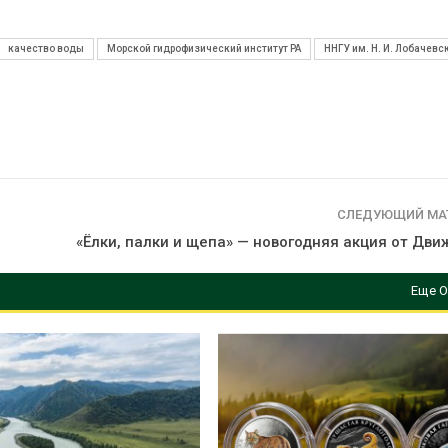
качество воды
Морской гидрофизический институт РА
ННГУ им. Н. И. Лобачевс
СЛЕДУЮЩИЙ МА
«Ёлки, палки и щепа» — новогодняя акция от Дв
Еще О