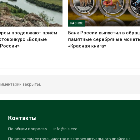
РАЗНОЕ
урсы продолжают приём
Банк России выпустил в обра
отоконкурс «Водные
памятные серебряные монет
 России»
«Красная книга»
мментарии закрыты.
Контакты
По общим вопросам — info@nia.eco
По вопросам сотрудничества и запросу актуального прайса на