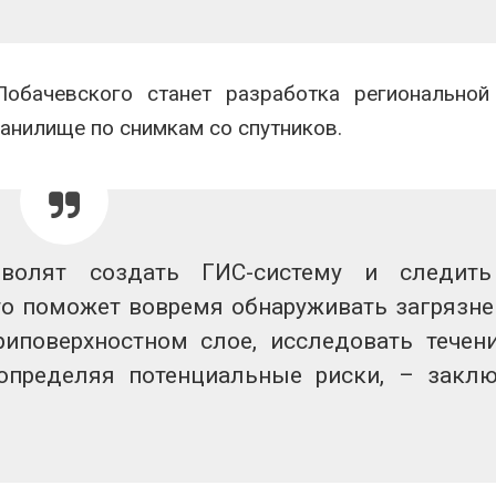
обачевского станет разработка региональной
анилище по снимкам со спутников.
зволят создать ГИС-систему и следить
то поможет вовремя обнаруживать загрязне
иповерхностном слое, исследовать течен
 определяя потенциальные риски, – закл