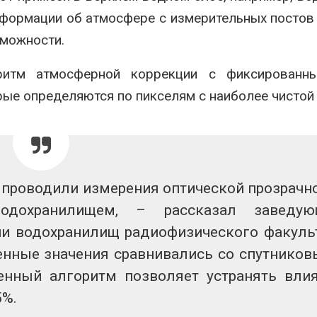
продаёт европейские
«Экопозитив-
нформации об атмосфере с измерительных постов
ВИЭ-активы и усиливает
Авг 5, 2026
ставку на нефть и газ
зможности.
026
Омская облас
ещё 598 млн 
ритм атмосферной коррекции с фиксированн
Ливни и наводнения на
перевод час
юге Индии привели к
на газ
ые определяются по пикселям с наиболее чистой 
гибели 14 человек
Авг 5, 2026
Авг 4, 2026
ы проводили измерения оптической прозрачн
одохранилищем, – рассказал заведую
ии водохранилищ радиофизического факуль
нные значения сравнивались со спутнико
енный алгоритм позволяет устранять вли
5%.