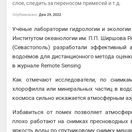
слое, следить за переносом примесей и т.д.
Авг 5, 2
Опубликовано
Дек 29, 2022
Учёные лаборатории гидрологии и экологии
Институтом океанологии им. П.П. Ширшова Р
Авг 5, 2
(Севастополь) разработали эффективный 
водоёмов для дистанционного метода оценк
в журнале Remote Sensing
рыболо
Авг 5, 2
Как отмечают исследователи, по снимка
хлорофилла или минеральных частиц в водо
космоса сильно искажается атмосферным аэр
эколог
Избавиться от помех позволяет атмосфер
Авг 4, 2
плохо работают на снимках пресноводных 
яркость воды по спутниковому снимку мешаю