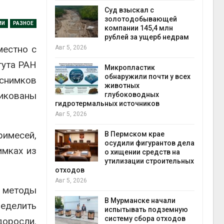
Авг 5
Суд взыскал с
ивников
золотодобывающей
ИИ
РАЗНОЕ
а АЭС
компании 145,4 млн
 статье о
рублей за ущерб недрам
местно с
Авг 5, 2026
тута РАН
Авг 5
Микропластик
обнаружили почти у всех
снимков
ь
животных
ликованы
для охраны
глубоководных
 тюрьмы
гидротермальных источников
Авг 5, 2026
рыбо
Авг 5
имесей,
 яйца
В Пермском крае
уже для
осудили фигурантов дела
имках из
следование
о хищении средств на
еделы
утилизации строительных
отходов
Авг 5, 2026
экол
 методы
Авг 4
ием заявок
В Мурманске начали
ределить
скую
испытывать подземную
систему сбора отходов
доросли.