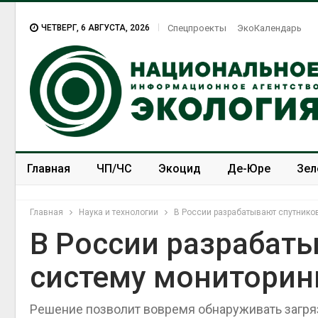
ЧЕТВЕРГ, 6 АВГУСТА, 2026
Спецпроекты
ЭкоКалендарь
Главная
ЧП/ЧС
Экоцид
Де-Юре
Зел
Спецпроекты
ЭкоЗОЖ
Главная
Наука и технологии
В России разрабатывают спутнико
В России разрабат
систему мониторин
Решение позволит вовремя обнаруживать загря