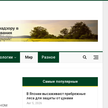
нологии
Мир
Разное
Самые популярные
тметит 11-
В Японии высаживают прибрежные
невным
леса для защиты от цунами
Авг 5, 2026
тном