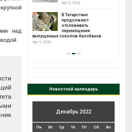
2026»
Авг 5, 2026
 крупной
В Татарстане
Авг 4
ть получит
продолжают
рублей на
отслеживать
ыми над
тных домов
перемещения
выпущенных соколов-балобанов
водой.
Авг 5, 2026
ости
щий
Новостной календарь
тета
выми
Декабрь 2022
яние
Пн
Вт
Ср
Чт
Пт
Сб
Вс