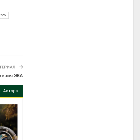
кого
ТЕРИАЛ
ижения ЭКА
т Автора