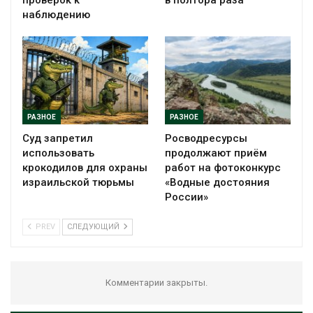
проверок к
в полтора раза
наблюдению
РАЗНОЕ
РАЗНОЕ
Суд запретил
Росводресурсы
использовать
продолжают приём
крокодилов для охраны
работ на фотоконкурс
израильской тюрьмы
«Водные достояния
России»
PREV
СЛЕДУЮЩИЙ
Комментарии закрыты.