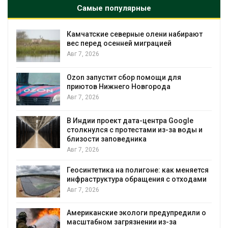
Самые популярные
Камчатские северные олени набирают
и
вес перед осенней миграцией
Авг 7, 2026
А
Ozon запустит сбор помощи для
к
приютов Нижнего Новгорода
Авг 7, 2026
В Индии проект дата-центра Google
столкнулся с протестами из-за воды и
А
близости заповедника
Авг 7, 2026
Геосинтетика на полигоне: как меняется
инфраструктура обращения с отходами
Авг 7, 2026
Американские экологи предупредили о
масштабном загрязнении из-за