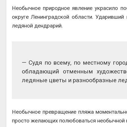
Авг 5, 2
Необычное природное явление украсило п
округе Ленинградской области. Ударивший
ледяной дендрарий.
гидрот
Авг 5, 2
— Судя по всему, по местному гор
обладающий отменным художеств
отход
ледяные цветы и разнообразные ле
Авг 5, 2
Необычное превращение пляжа моментально
просто желающих полюбоваться необычной 