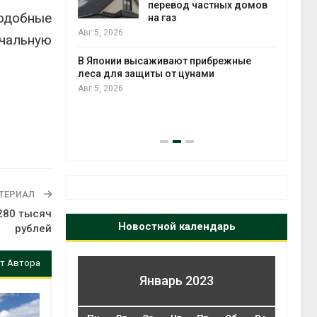
анелей для
перевод частных домов
подобные
на газ
выпу
Авг 5, 2026
чальную
Авг 5
тметит 11-
В Японии высаживают прибрежные
невным
леса для защиты от цунами
Авг 5, 2026
Авг 5
ТЕРИАЛ
280 тысяч
Новостной календарь
рублей
т Автора
Январь 2023