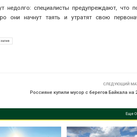
отслеживать
солнечных п
ут недолго: специалисты предупреждают, что 
перемещения
бизнеса
енных соколов-балобанов
Авг 6, 2026
ро они начнут таять и утратят свою первона
026
Москвариум о
Минприроды утвердило
летие трёхд
единую систему
фестивалем
 залив
мониторинга и оценки
Авг 5, 2026
нагрузки на Байкал
026
СЛЕДУЮЩИЙ МА
Россияне купили мусор с берегов Байкала на 
Еще О