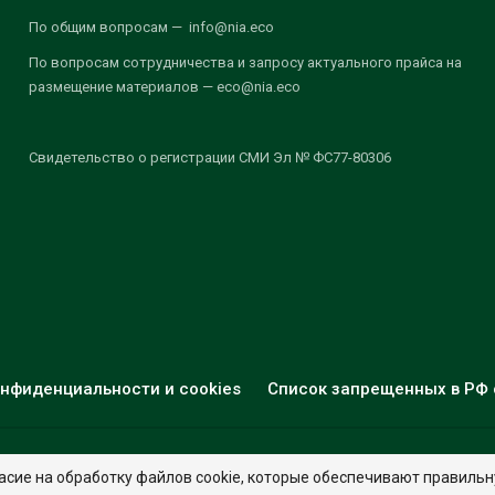
По общим вопросам — info@nia.eco
По вопросам сотрудничества и запросу актуального прайса на
размещение материалов — eco@nia.eco
Свидетельство о регистрации СМИ Эл № ФС77-80306
нфиденциальности и cookies
Список запрещенных в РФ 
© 2026 - НИА "Экология". Все права защищены.
Дизайн:
nia.eco
асие на обработку файлов cookie, которые обеспечивают правильн