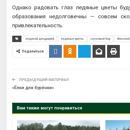
Однако радовать глаз ледяные цветы буд
выпущ
образования недолговечны — совсем ско
Авг 5, 2
привлекательность.
ледяной дендрарий
ледяные цветы
сосновый бор
Финский
Поделиться
Авг 5, 2
ПРЕДЫДУЩИЙ МАТЕРИАЛ
«Ёлки для бурёнки»
Вам также могут понравиться