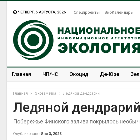
ЧЕТВЕРГ, 6 АВГУСТА, 2026
Спецпроекты
ЭкоКалендарь
Главная
ЧП/ЧС
Экоцид
Де-Юре
Зел
Спецпроекты
ЭкоЗОЖ
Главная
Экозаметка
Ледяной дендрарий
Ледяной дендрари
Побережье Финского залива покрылось необы
Опубликовано
Янв 3, 2023