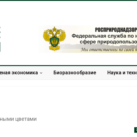
еная экономика
Биоразнообразие
Наука и тех
й
чными цветами
Суд взыскал с
Новый поряд
золотодобывающей
нарушений кв
компании 145,4 млн
промышленн
рублей за ущерб недрам
может появит