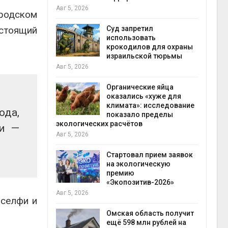
Авг 5, 2026
Авг 5
ородском
астоящий
Суд запретил
ут
использовать
цы после
крокодилов для охраны
дождевого
израильской тюрьмы
гидр
Авг 5, 2026
Авг 5
Органические яйца
ве
оказались «хуже для
климата»: исследование
ода,
разлива
показало пределы
осле пожара
экологических расчётов
ки —
отхо
Авг 5, 2026
Авг 5
Стартовал прием заявок
лимата
на экологическую
ы бабочек
премию
у
«Экопозитив-2026»
Авг 5, 2026
 селфи и
снизят
Омская область получит
тановки
ещё 598 млн рублей на