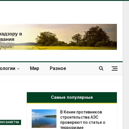
нологии
Мир
Разное
Самые популярные
ок расчёта
В Кении противников
от на
строительства АЭС
ые выбросы
проверяют по статье о
ЭКОЗАМЕТКА
ься в
терроризме