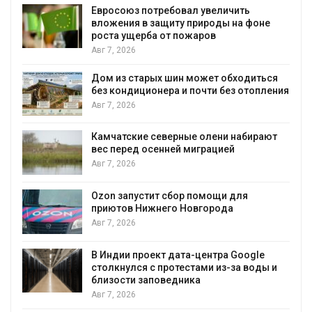
Евросоюз потребовал увеличить
вложения в защиту природы на фоне
роста ущерба от пожаров
Авг 7, 2026
Дом из старых шин может обходиться
без кондиционера и почти без отопления
Авг 7, 2026
Камчатские северные олени набирают
и
вес перед осенней миграцией
Авг 7, 2026
А
Ozon запустит сбор помощи для
к
приютов Нижнего Новгорода
Авг 7, 2026
В Индии проект дата-центра Google
столкнулся с протестами из-за воды и
А
близости заповедника
Авг 7, 2026