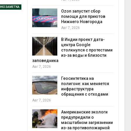
прир
ЭКОЗАМЕТКА
Авг 7
Ozon запустит сбор
й
помощи для приютов
й контроль
Нижнего Новгорода
тически
Авг 7, 2026
ерок к
В Индии проект дата-
экон
центра Google
Авг 7
столкнулся с протестами
 ускорит
из-за воды и близости
нечной
заповедника
-за роста
Авг 7, 2026
ороны ИИ
Геосинтетика на
полигоне: как меняется
в
инфраструктура
ща Волги и
обращения с отходами
те может
Авг 7, 2026
рму почти в
конт
Американские экологи
Авг 7
предупредили о
масштабном загрязнении
требовал
из-за противопожарной