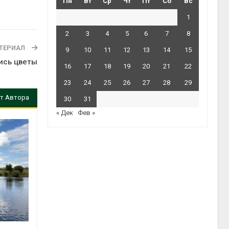
Пн
Вт
Ср
Чт
Пт
Сб
Вс
1
2
3
4
5
6
7
8
ТЕРИАЛ
9
10
11
12
13
14
15
ись цветы
16
17
18
19
20
21
22
23
24
25
26
27
28
29
т Автора
30
31
« Дек
Фев »