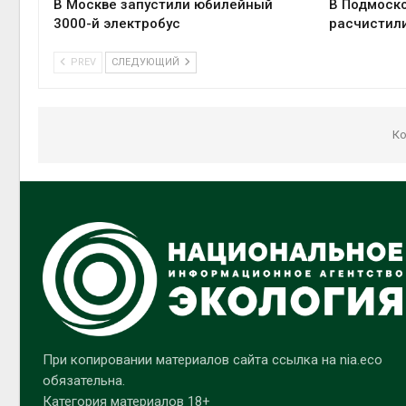
В Москве запустили юбилейный
В Подмоско
3000-й электробус
расчистили
PREV
СЛЕДУЮЩИЙ
Ко
При копировании материалов сайта ссылка на nia.eco
обязательна.
Категория материалов 18+