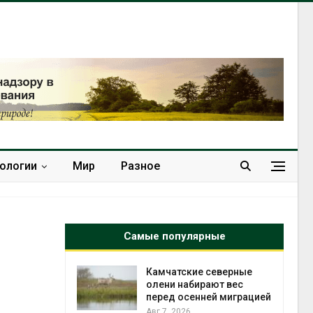
нологии
Мир
Разное
Самые популярные
к из
Камчатские северные
жет
олени набирают вес
ск жировой
перед осенней миграцией
ни
Авг 7, 2026