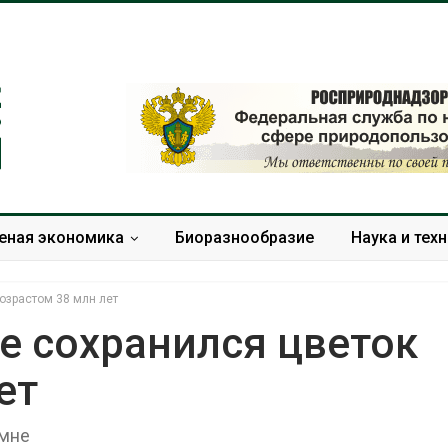
еная экономика
Биоразнообразие
Наука и тех
озрастом 38 млн лет
е сохранился цветок
ет
Тайфун, засуха и пожары:
Микропласти
сразу несколько
упаковки мо
регионов столкнулись с
усиливать ри
амне
экстремальными
болезни пече