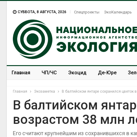
СУББОТА, 8 АВГУСТА, 2026
Спецпроекты
ЭкоКалендарь
Главная
ЧП/ЧС
Экоцид
Де-Юре
Зел
Спецпроекты
ЭкоЗОЖ
Главная
Экозаметка
В балтийском янтаре сохранился цветок в
В балтийском янтар
возрастом 38 млн л
Его считают крупнейшим из сохранившихся в к