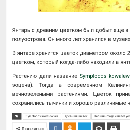
Авг 6, 2
Янтарь с древним цветком был добыт еще в 
полуострова. Он много лет хранился в музеях
В янтаре хранится цветок диаметром около 
Авг 6, 2
цветком, который когда-либо находили в янт
Растению дали название
Symplocos kowalews
эоцена). Тогда в современном Калинин
вечнозелеными растениями. Цветок прин
сохранились тычинки и хорошо различимые 
Symplocos kowalewskii
древний цветок
Калининградский полуо
Поделиться