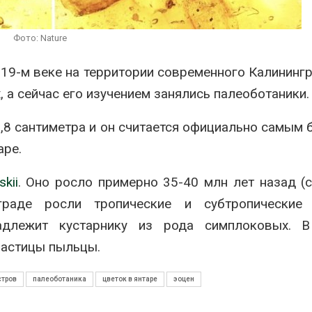
ограничивает загрузку
увеличить вл
судов из-за дефицита
защиту приро
пресной воды
роста ущерба
Фото: Nature
026
Авг 7, 2026
19-м веке на территории современного Калининг
В китайской провинции
Дом из стары
Шэньси из-за паводков
может обходи
, а сейчас его изучением занялись палеоботаники.
эвакуировали более 140
кондиционера
тыс. человек
без отоплени
2,8 сантиметра и он считается официально самым
026
Авг 7, 2026
аре.
kii
. Оно росло примерно 35-40 млн лет назад (
граде росли тропические и субтропические
адлежит кустарнику из рода симплоковых. В
частицы пыльцы.
стров
палеоботаника
цветок в янтаре
эоцен