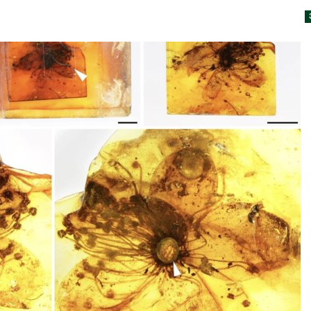
дными явлениями
Авг 8, 2026
026
Региональны
Солнечные панели над
экологически
каналами позволяют
в России фак
одновременно
ушёл от пров
вырабатывать энергию и
наблюдению
ить воду
Авг 8, 2026
026
Южная Корея
Дождевая вода с крыш
развитие сол
может помочь городам
энергетики из
переживать жару
спроса со ст
Авг 7, 2026
Авг 7, 2026
Минприроды
Приток воды 
потребовало ускорить
водохранили
строительство мусорных
Камы в авгус
объектов и уборку
превысить но
нерных площадок
полтора раза
026
Авг 7, 2026
Панамский канал вновь
Евросоюз по