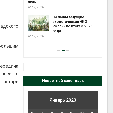
ожения в
пены
ды на фоне
Авг 7, 2026
 от пожаров
Авг 6
Названы ведущие
экологические НКО
радского
х шин
России по итогам 2025
ться без
года
 и почти
Авг 7, 2026
я
 большим
Авг 6
середина
 леса с
Новостной календарь
 янтаре
Январь 2023