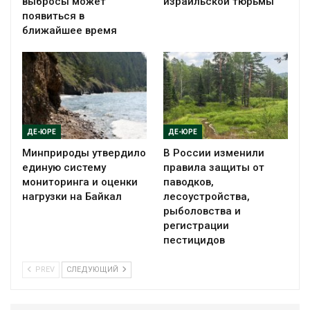
выбросы может
израильской тюрьмы
появиться в
ближайшее время
ДЕ-ЮРЕ
ДЕ-ЮРЕ
Минприроды утвердило
В России изменили
единую систему
правила защиты от
мониторинга и оценки
паводков,
нагрузки на Байкал
лесоустройства,
рыболовства и
регистрации
пестицидов
PREV
СЛЕДУЮЩИЙ