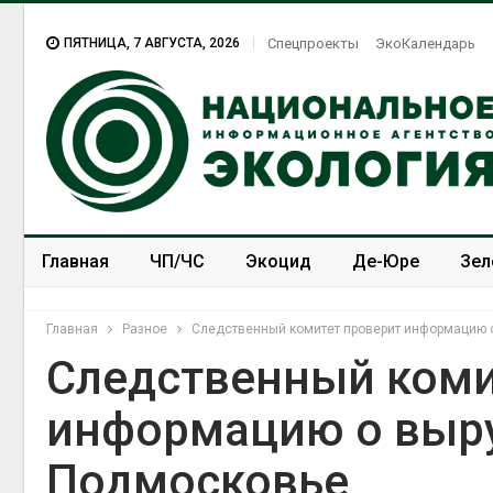
ПЯТНИЦА, 7 АВГУСТА, 2026
Спецпроекты
ЭкоКалендарь
Главная
ЧП/ЧС
Экоцид
Де-Юре
Зел
Спецпроекты
ЭкоЗОЖ
Главная
Разное
Следственный комитет проверит информацию о
Следственный коми
информацию о выру
Подмосковье