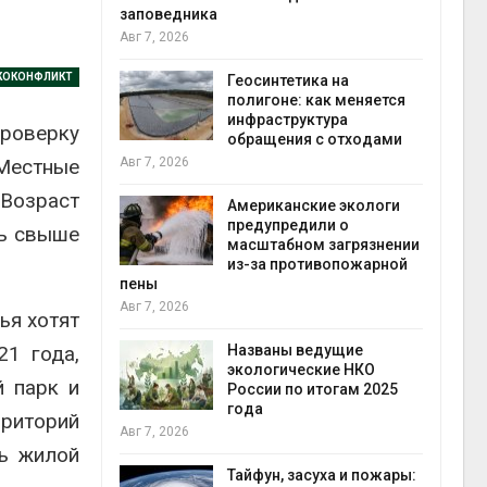
заповедника
Авг 7, 2026
в
КОКОНФЛИКТ
ща Волги и
Геосинтетика на
те может
полигоне: как меняется
рму почти в
инфраструктура
конт
роверку
обращения с отходами
Авг 7
Местные
Авг 7, 2026
 Возраст
требовал
Американские экологи
ожения в
предупредили о
дь свыше
ды на фоне
масштабном загрязнении
 от пожаров
из-за противопожарной
Авг 6
пены
Авг 7, 2026
ья хотят
х шин
21 года,
ться без
Названы ведущие
 и почти
экологические НКО
й парк и
я
России по итогам 2025
Авг 6
года
рриторий
Авг 7, 2026
ть жилой
северные
ют вес
Тайфун, засуха и пожары: