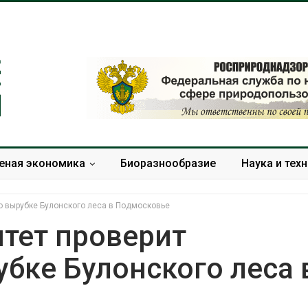
еная экономика
Биоразнообразие
Наука и тех
 вырубке Булонского леса в Подмосковье
тет проверит
бке Булонского леса 
Дождевая вода с крыш
Южная Корея
может помочь городам
развитие сол
переживать жару
энергетики из
спроса со ст
Авг 7, 2026