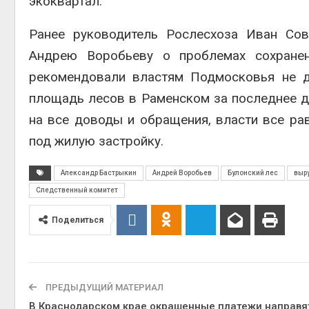
экоквартал.
Авг 6, 2
Ранее руководитель Рослесхоза Иван Сов
Андрею Воробьеву о проблемах сохранен
рекомендовали властям Подмосковья не д
площадь лесов в Раменском за последнее д
Авг 6, 2
на все доводы и обращения, власти все ра
под жилую застройку.
Александр Бастрыкин
Андрей Воробьев
Булонский лес
выр
Следственный комитет
Поделиться
ПРЕДЫДУЩИЙ МАТЕРИАЛ
В Краснодарском крае окрашенные платежи направя