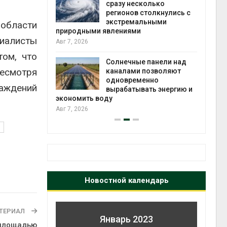
й миграцией
сразу несколько
регионов столкнулись с
Авг 6
экстремальными
области
природными явлениями
т сбор
иалисты
Авг 7, 2026
приютов
города
том, что
Солнечные панели над
Несмотря
каналами позволяют
Авг 6
одновременно
саждений
вырабатывать энергию и
экономить воду
Авг 7, 2026
Новостной календарь
ТЕРИАЛ
Январь 2023
 площадью