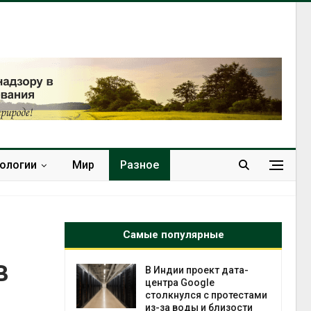
нологии
Мир
Разное
Самые популярные
в
 ускорит
В Индии проект дата-
нечной
центра Google
-за роста
столкнулся с протестами
ороны ИИ
из-за воды и близости