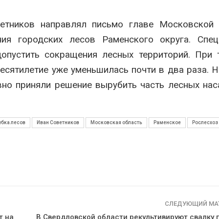
вторсырья
перед осенне
026
Авг 7, 2026
етников направлял письмо главе Московской 
Учёные предложили
Ozon запусти
ия городских лесов Раменского округа. Спец
получать питьевую воду
помощи для 
из воздуха с помощью
Нижнего Нов
опустить сокращения лесных территорий. При 
ветра
Авг 7, 2026
есятилетие уже уменьшилась почти в два раза. 
026
вно приняли решение вырубить часть лесных на
убка лесов
Иван Советников
Московская область
Раменское
Рослесхоз
СЛЕДУЮЩИЙ МА
т на
В Свердловской области рекультивируют свалку