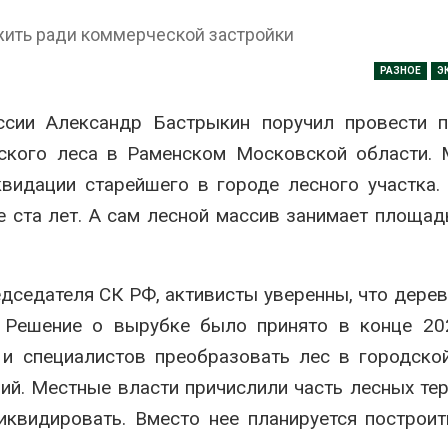
Авг 7, 2026
жить ради коммерческой застройки
Минприроды
потребовало ускорить
Приток воды 
РАЗНОЕ
Э
строительство мусорных
водохранили
объектов и уборку
Камы в авгус
нерных площадок
превысить но
ссии Александр Бастрыкин поручил провести п
полтора раза
026
ского леса в Раменском Московской области. 
Авг 7, 2026
Панамский канал вновь
видации старейшего в городе лесного участка.
ограничивает загрузку
Евросоюз по
судов из-за дефицита
увеличить вл
е ста лет. А сам лесной массив занимает площа
пресной воды
защиту приро
роста ущерба
026
Авг 7, 2026
В китайской провинции
седателя СК РФ, активисты уверенны, что дерев
Шэньси из-за паводков
Дом из стары
. Решение о вырубке было принято в конце 20
эвакуировали более 140
может обходи
тыс. человек
кондиционера
и специалистов преобразовать лес в городско
без отоплени
026
Авг 7, 2026
ий. Местные власти причислили часть лесных те
МЕГА и ВкусВилл
ликвидировать. Вместо нее планируется построи
установили
Камчатские 
экообменники для сбора
олени набира