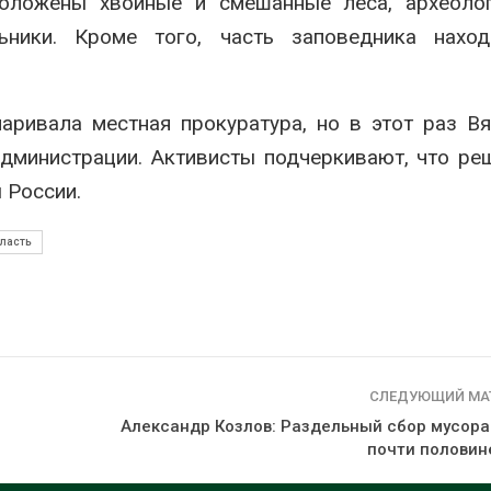
положены хвойные и смешанные леса, археолог
вторсырья
перед осенне
026
Авг 7, 2026
ьники. Кроме того, часть заповедника наход
Учёные предложили
Ozon запусти
получать питьевую воду
помощи для 
из воздуха с помощью
Нижнего Нов
ривала местная прокуратура, но в этот раз В
ветра
Авг 7, 2026
администрации. Активисты подчеркивают, что ре
026
 России.
ласть
СЛЕДУЮЩИЙ МА
Александр Козлов: Раздельный сбор мусора
почти половин