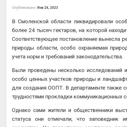
Опубликовано
Янв 24, 2023
В Смоленской области ликвидировали осо
более 24 тысяч гектаров, на которой наход
контей
Авг 7, 2
Соответствующее постановление вынесла ре
природы области, особо охраняемая приро
учета норм и требований законодательства.
Были проведены несколько исследований и 
Авг 6, 2
особо ценных участков природы и ландшафт
для создания ООПТ. В департаменте также 
трудностями прокладки коммуникационных се
Авг 6, 2
Однако сами жители и общественники выст
статуса они отмечали, что заповедник 