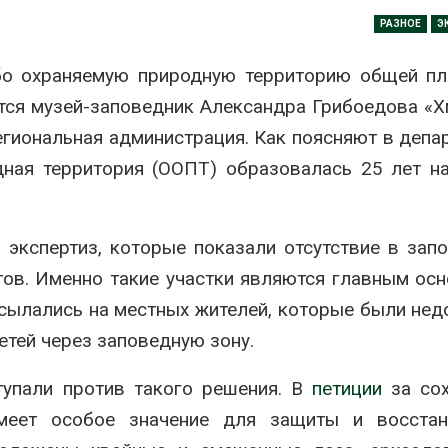
Авг 7, 2026
РАЗНОЕ
Э
Минприроды
потребовало ускорить
Приток воды 
бо охраняемую природную территорию общей п
строительство мусорных
водохранили
объектов и уборку
Камы в авгус
ится музей-заповедник Александра Грибоедова «Х
нерных площадок
превысить но
полтора раза
026
гиональная администрация. Как поясняют в депа
Авг 7, 2026
дная территория (ООПТ) образовалась 25 лет н
Панамский канал вновь
ограничивает загрузку
Евросоюз по
судов из-за дефицита
увеличить вл
пресной воды
защиту приро
роста ущерба
экспертиз, которые показали отсутствие в зап
026
Авг 7, 2026
ов. Именно такие участки являются главным ос
В китайской провинции
Шэньси из-за паводков
Дом из стары
ссылались на местных жителей, которые были не
эвакуировали более 140
может обходи
тей через заповедную зону.
тыс. человек
кондиционера
без отоплени
026
Авг 7, 2026
упали против такого решения. В
петиции
за сох
МЕГА и ВкусВилл
имеет особое значение для защиты и восстан
установили
Камчатские 
экообменники для сбора
олени набира