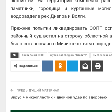
экосистем. На территории комплекса рас
Авг 6, 2
памятники, городища и курганные могил
водоразделе рек Днепра и Волги.
Прежние попытки ликвидировать ООПТ оспа
районный суд встал на сторону областной 
Авг 6, 2
было согласовано с Министерством природы
ликвидация ООПТ
музей-заповедник "Хмелита"
Смоленская об
Поделиться
ПРЕДЫДУЩИЙ МАТЕРИАЛ
Вирус + микропластик = двойной удар по здоровью