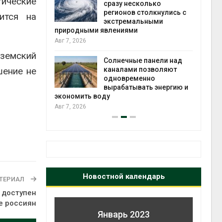
ические
й миграцией
сразу несколько
регионов столкнулись с
Авг 6
ится на
экстремальными
природными явлениями
т сбор
Авг 7, 2026
приютов
города
яземский
Солнечные панели над
шение не
каналами позволяют
Авг 6
одновременно
вырабатывать энергию и
экономить воду
Авг 7, 2026
Новостной календарь
ТЕРИАЛ
 доступен
е россиян
Январь 2023