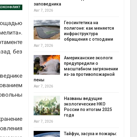
заповедника
КОКОНФЛИКТ
Авг 7, 2026
в
лощадью
ща Волги и
Геосинтетика на
те может
полигоне: как меняется
мелита».
рму почти в
инфраструктура
конт
обращения с отходами
Авг 7
ртаменте
Авг 7, 2026
азад без
требовал
Американские экологи
ожения в
предупредили о
ды на фоне
масштабном загрязнении
 от пожаров
из-за противопожарной
оведнике
Авг 6
пены
нованием
Авг 7, 2026
х шин
довольны
ться без
Названы ведущие
 и почти
экологические НКО
я
России по итогам 2025
Авг 6
года
ранение
Авг 7, 2026
овления
северные
ют вес
Тайфун, засуха и пожары: