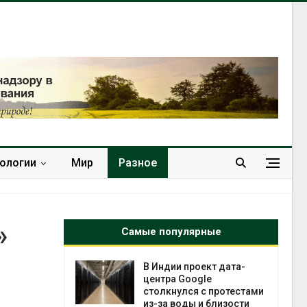
нологии
Мир
Разное
»
Самые популярные
 ускорит
В Индии проект дата-
нечной
центра Google
-за роста
столкнулся с протестами
ороны ИИ
из-за воды и близости