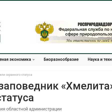
еная экономика
Биоразнообразие
Наука и тех
ли охранного статуса
заповедник «Хмелита
статуса
Дождевая вода с крыш
Южная Корея
может помочь городам
развитие сол
переживать жару
энергетики из
ния областной администрации
спроса со ст
Авг 7, 2026