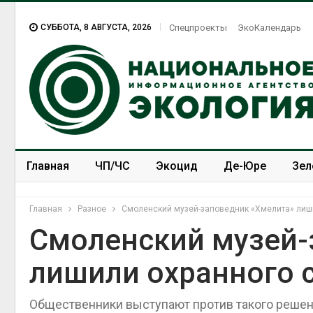
СУББОТА, 8 АВГУСТА, 2026
Спецпроекты
ЭкоКалендарь
Главная
ЧП/ЧС
Экоцид
Де-Юре
Зел
Спецпроекты
ЭкоЗОЖ
Главная
Разное
Смоленский музей-заповедник «Хмелита» лиши
Смоленский музей-
лишили охранного 
Общественники выступают против такого реше