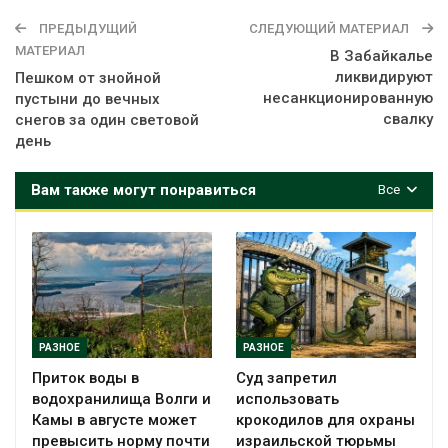
ПРЕДЫДУЩИЙ
СЛЕДУЮЩИЙ МАТЕРИАЛ
МАТЕРИАЛ
В Забайкалье
ликвидируют
Пешком от знойной
несанкционированную
пустыни до вечных
свалку
снегов за один световой
день
Вам также могут понравиться
Все
РАЗНОЕ
РАЗНОЕ
Приток воды в
Суд запретил
водохранилища Волги и
использовать
Камы в августе может
крокодилов для охраны
превысить норму почти
израильской тюрьмы