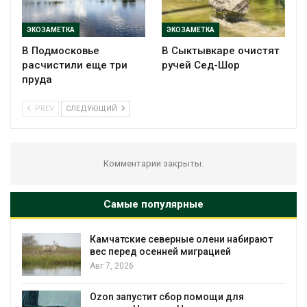
ЭКОЗАМЕТКА
ЭКОЗАМЕТКА
В Подмосковье
В Сыктывкаре очистят
расчистили еще три
ручей Сед-Шор
пруда
PREV
СЛЕДУЮЩИЙ
Комментарии закрыты.
Самые популярные
Камчатские северные олени набирают
и
вес перед осенней миграцией
Авг 7, 2026
А
Ozon запустит сбор помощи для