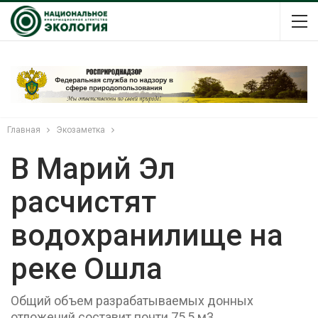
Главная
Экозаметка
В Марий Эл
расчистят
водохранилище на
реке Ошла
Общий объем разрабатываемых донных
отложений составит почти 75,5 м3