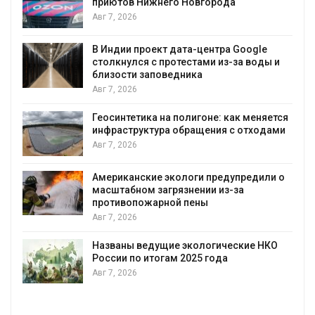
к
приютов Нижнего Новгорода
Авг 7, 2026
В Индии проект дата-центра Google
столкнулся с протестами из-за воды и
А
близости заповедника
Авг 7, 2026
Геосинтетика на полигоне: как меняется
инфраструктура обращения с отходами
Авг 7, 2026
Американские экологи предупредили о
масштабном загрязнении из-за
противопожарной пены
Авг 7, 2026
Названы ведущие экологические НКО
России по итогам 2025 года
Авг 7, 2026
я