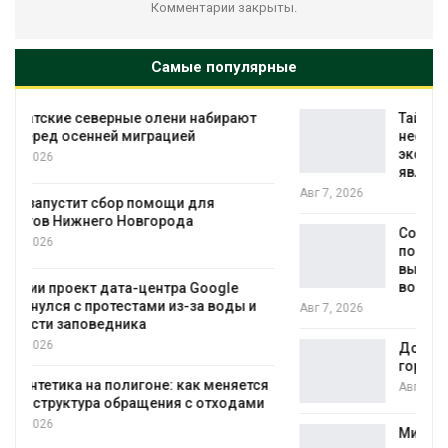
Комментарии закрыты.
Самые популярные
Тайфун, засуха и пожары: сразу
несколько регионов столкнулись с
экстремальными природными
явлениями
Авг 7, 2026
Солнечные панели над каналами
позволяют одновременно
вырабатывать энергию и экономить
воду
Авг 7, 2026
Дождевая вода с крыш может помочь
городам переживать жару
я
Авг 7, 2026
Минприроды потребовало ускорить