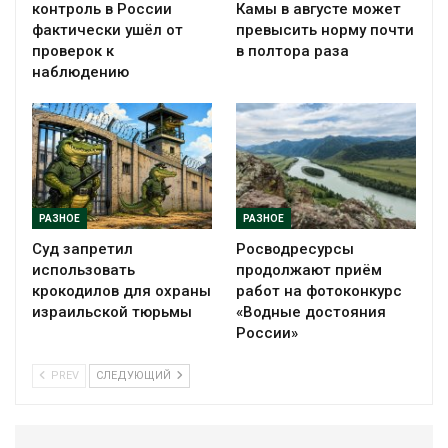
контроль в России
Камы в августе может
фактически ушёл от
превысить норму почти
проверок к
в полтора раза
наблюдению
РАЗНОЕ
РАЗНОЕ
Суд запретил
Росводресурсы
использовать
продолжают приём
крокодилов для охраны
работ на фотоконкурс
израильской тюрьмы
«Водные достояния
России»
PREV
СЛЕДУЮЩИЙ