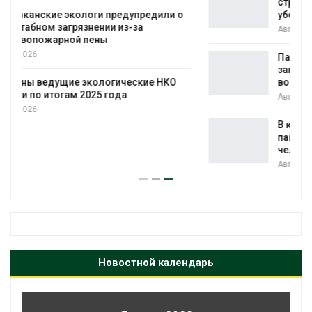
строительство мусорных объектов и
уборку контейнерных площадок
Авг 7, 2026
Панамский канал вновь ограничивает
загрузку судов из-за дефицита пресной
воды
Авг 6, 2026
В китайской провинции Шэньси из-за
паводков эвакуировали более 140 тыс.
человек
Авг 6, 2026
Новостной календарь