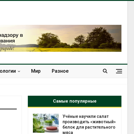
нологии
Мир
Разное
Самые популярные
ьси из-за
Учёные научили салат
ее 140 тыс.
производить «животный»
белок для растительного
мяса