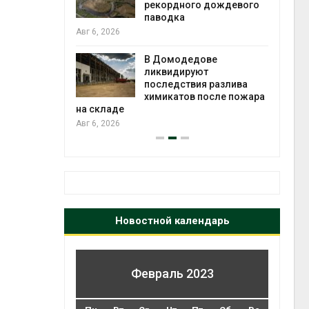
рекордного дождевого
паводка
Авг 6, 2026
чаево-
явили новые
астания
В Домодедове
ых растений
ликвидируют
экол
последствия разлива
Авг 5
химикатов после пожара
на складе
Авг 6, 2026
Новостной календарь
Февраль 2023