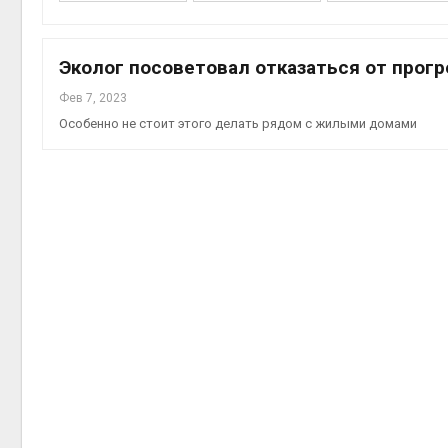
Эколог посоветовал отказаться от прог
Фев 7, 2023
Авг 6, 2
Особенно не стоит этого делать рядом с жилыми домами
Авг 5, 2
Авг 5, 2