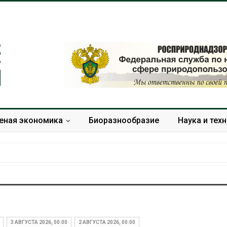
еная экономика
Биоразнообразие
Наука и тех
Изменение климата
В китайской провинции Шэн
меняет ареалы бабочек
паводков эвакуировали бол
по всему миру
человек
3 АВГУСТА 2026, 00:00
2 АВГУСТА 2026, 00:00
Авг 6, 2026
Авг 6, 2026