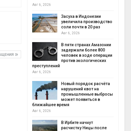
Авг 6, 2026
илл
Засуха в Индонезии
и для сбора
увеличила производство
соли почти в 20 раз
Авг 6, 2026
Авг 6
ложили
В пяти странах Амазонии
ьевую воду
задержали более 800
ОБЩЕНИЯ
 помощью
человек в ходе операции
против экологических
преступлений
Авг 6, 2026
«Экопульс»
я мусорных
Новый порядок расчёта
устят в
нарушений квот на
промышленные выбросы
Авг 5
может появиться в
ближайшее время
Авг 6, 2026
т всё
ой
а засух,
В Ирбите начнут
 рубок
расчистку Ницы после
Авг 5